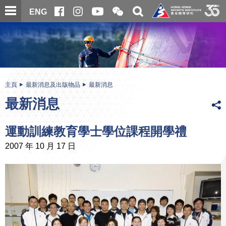
跳
開
開
ENG
至
合
關
微
主
主
搜
信
內
内
尋
二
容
容
維
碼
開
始
主頁
最新消息及出版物品
最新消息
最新消息
運動訓練教育學士學位課程開學禮
2007 年 10 月 17 日