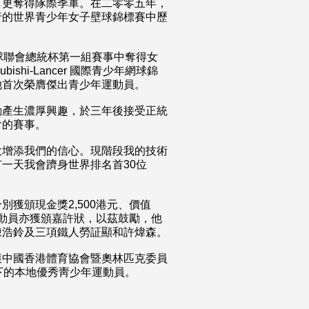
，更奪得隊際季軍。在二零零五年，
行的世界青少年女子壁球錦標賽中歷
球聯會總統杯第一組賽事中奪得女
shi-Lancer 國際青少年網球錦
她首次榮膺傑出青少年運動員。
動產生濃厚興趣，於三年後接受正統
會的賽事。
大增添我們的信心。現階段我的技術
一天我會躋身世界排名首30位
獲頒現金獎2,500港元、價值
運動員亦獲頒嘉許狀，以茲鼓勵，他
陳浩鈴及三項鐵人勞証顯和許煒森。
獲中國香港體育協會暨奧林匹克委員
下的本地優秀靑少年運動員。