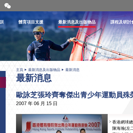
開
合
微
信
訓
體育項目支援
最新消息及出版物品
課程及研討
二
維
碼
主頁
最新消息及出版物品
最新消息
最新消息
歐詠芝張玲齊奪傑出青少年運動員殊
2007 年 06 月 15 日
香港網球總會
陳海瀚(左