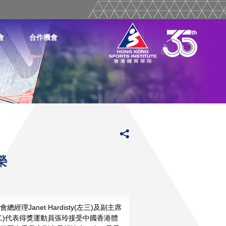
會
合作機會
榮
總經理Janet Hardisty(左三)及副主席
二)代表得獎運動員張玲接受中國香港體