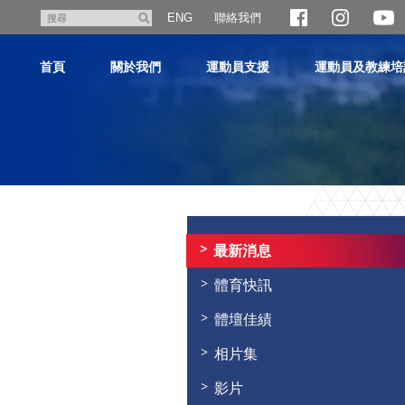
跳
聯絡我們
搜
ENG
至
尋
主
首頁
關於我們
運動員支援
運動員及教練培
內
容
主
内
容
最新消息
開
始
體育快訊
體壇佳績
相片集
影片