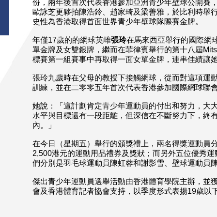
份，兩年後首次代表香港參加亞洲青少年壁球公開賽
歐詠芝更夥拍陳浩鈴、趙家琦及梁善雅，於比利時舉
史性為香港取得首面世界青少年壁球隊際賽金牌。
年僅17歲的的網球英雌
張玲
在馬來西亞舉行的國際網
單金牌及女雙銀牌，繼而在菲律賓舉行的第十八屆Mitsubi
標賽第一組賽事中再取得一面女單金牌，連串佳績讓
張玲九歲時在父母的教授下接觸網球，從而對這項運
訓練，並在二零零五年首次代表香港參加國際網球聯
她說：「這計劃肯定青少年運動員的付出和努力，大
水平與目標還有一段距離，但深信在不斷努力下，終有
內。」
在今日（星期五）舉行的頒獎禮上，兩名得獎運動員分別
2,500港元的運動用品禮券及獎狀；而另外五位優秀
們分別是羽毛球運動員陳虹蓉和謝影雪、壁球運動員
傑出青少年運動員選舉活動由香港體育學院主辦，並
會及香港體育記者協會支持，以季度形式表揚19歲以