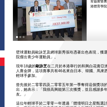
育協會暨奧
港體育學院
壁球運動員歐詠芝及網球新秀張玲憑著出色表現，獲
院傑出青少年運動員」。
現年18歲的
歐詠芝
在二月於本港舉行的和興白花膏亞
人賽金牌，這項賽事共有46名來自日本、韓國、馬來
輕球手參加。
曾先後於二零零四及二零零五年第一季奪得這個獎項
出，她表示：「我很高興能第三次獲獎，並且感謝多
友。」
這位年輕球手於二零零一年透過「體壇明日之星甄選