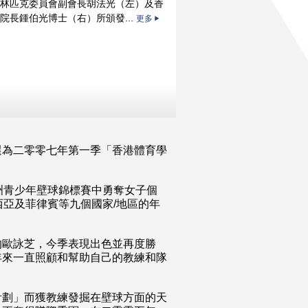
林匹克委員會副會長胡法光（左）及香
院長鍾伯光博士（右）所頒發...
更多
選為二零零七年第一季「香港體育學
洲青少年壁球錦標賽中勇奪女子個
西亞及菲律賓等九個國家/地區的年
的歐詠芝，今季表現出色並再度勝
年來一直照顧和幫助自己的教練和隊
計劃」而獲教練發掘在壁球方面的天