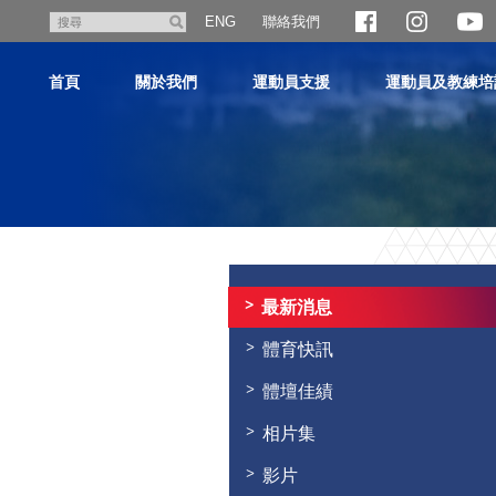
跳
聯絡我們
搜
ENG
至
尋
主
首頁
關於我們
運動員支援
運動員及教練培
內
容
主
内
容
最新消息
開
始
體育快訊
體壇佳績
相片集
影片