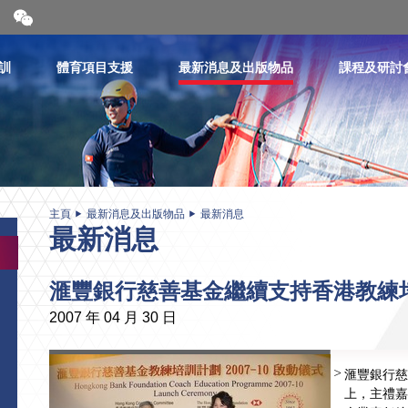
開
合
微
信
訓
體育項目支援
最新消息及出版物品
課程及研討
二
維
碼
主頁
最新消息及出版物品
最新消息
最新消息
滙豐銀行慈善基金繼續支持香港教練
2007 年 04 月 30 日
滙豐銀行慈
上，主禮嘉