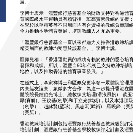
展。
李博士表示，滙豐銀行慈善基金的財政支持對香港體
育國際級水平運動員有賴背後一班高質素教練的支援
在學校以至精英等不同層面均有合資格的教練負責訓
全力推動本地體育發展，培訓教練人才尤為重要。
「滙豐銀行慈善基金一直以來都鼎力支持香港教練培
精英層面的教練均受惠於該基金。」李博士說。
區佩兒稱：「香港運動員的成功有賴於教練的悉心培
發揮和成績。所以，滙豐自90年代初已支持教練培訓
地位，以及推動香港的體育事業發展。」
在儀式上，李家祥博士和區佩兒更率領一眾體院管理
內賽艇友誼賽，象徵多方合作，為進一步提升香港在
體院院長鍾伯光博士、總教練艾培理(滑浪風帆)、蔡玉坤
勵(賽艇)、王銳基(劍擊)和于立光(武術)，以及本港頂
（劍擊）、趙詠賢(壁球)、黑志宏(武術)、羅曉鋒（賽
（賽艇）。
香港教練培訓計劃包括滙豐銀行慈善基金教練級別評
培訓計劃、滙豐銀行慈善基金學校教練評定計劃及滙