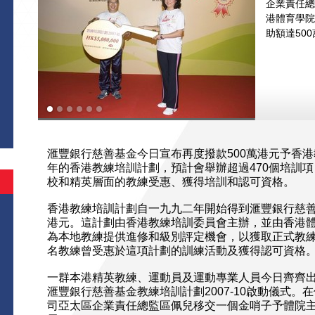
企業責任總
港體育學院
助額達50
滙豐銀行慈善基金今日宣布再度撥款500萬港元予香
年的香港教練培訓計劃，預計會舉辦超過470個培訓項目
校和精英層面的教練受惠、獲得培訓和認可資格。
香港教練培訓計劃自一九九二年開始得到滙豐銀行慈善基
港元。這計劃由香港教練培訓委員會主辦，並由香港體
為本地教練提供進修和級別評定機會，以獲取正式教練的
名教練曾受惠於這項計劃的訓練活動及獲得認可資格
一群本港精英教練、運動員及運動專業人員今日齊齊
滙豐銀行慈善基金教練培訓計劃2007-10啟動儀式
司亞太區企業責任總監區佩兒移交一個金哨子予體院