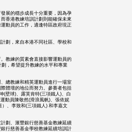
育發展的穩步成長十分重要，因為孕
；而香港教練培訓計劃則能確保未來
練運動員的工作，適逢特區政府現正
訓計劃，來自本港不同社區、學校和
育。教練的質素會直接影響運動員的
計劃，希望提升教練的水平和專業
層、總教練和精英運動員進行一場室
國際體壇的地位而努力。參賽者包括
(壁球)、露芙肯特(三項鐵人)、白
級運動員陳敬然(滑浪風帆)、張依妮
艇）、李致和(三項鐵人) 和李嘉文
定計劃、滙豐銀行慈善基金教練延續
豐銀行慈善基金學校教練延續培訓計