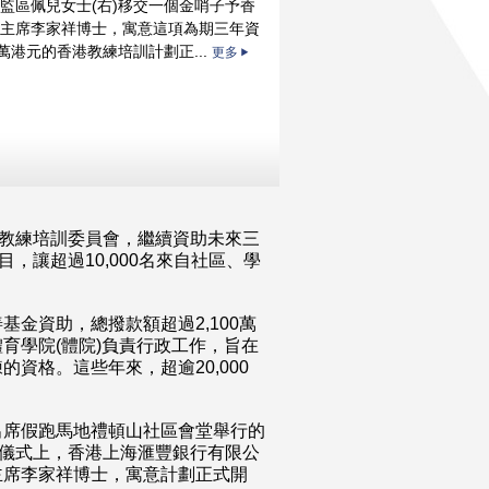
監區佩兒女士(右)移交一個金哨子予香
主席李家祥博士，寓意這項為期三年資
0萬港元的香港教練培訓計劃正...
更多
港教練培訓委員會，繼續資助未來三
，讓超過10,000名來自社區、學
金資助，總撥款額超過2,100萬
育學院(體院)負責行政工作，旨在
資格。這些年來，超逾20,000
。
出席假跑馬地禮頓山社區會堂舉行的
。在儀式上，香港上海滙豐銀行有限公
主席李家祥博士，寓意計劃正式開