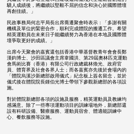
驕人成績後，將繼續以堅毅不屈的信念和決心於國際體壇
再創佳績。」
民政事務局何志平局長出席喬遷聚會時表示：「多謝有關
機構及單位的緊密合作，順利完成體院的搬遷工作。希望
精英運動員在未來日子能繼續努力為香港在本地及國際體
壇爭取更好的成績。」
出席今天聚會的嘉賓還包括香港中華基督教青年會會長鄭
漢鈞博士、沙田區議會主席韋國洪、第29屆奧林匹克運動
會馬術比賽（香港）有限公司行政總裁林煥光、政府官
員、體育界及社會各界人士；而各嘉賓亦先後於會場內的
「體院烏溪沙新總部啟用儀式」紀念板上簽名留念，並於
儀式後在體院院長鍾伯光博士帶領下參觀新總部的各項設
施。
對於體院新總部各項的設施及服務，精英運動員及教練均
感滿意。除了一些專項運動項目的訓練場地外，新總部還
設有科研設備、醫療服務、運動員宿舍、體適能訓練中
心、餐飲服務等設施。