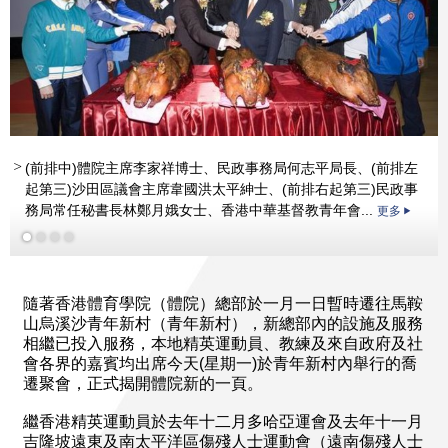
(前排中)體院主席李家祥博士、民政事務局何志平局長、(前排左
起第三)沙田區議會主席韋國洪太平紳士、(前排右起第三)民政事
務局常任秘書長林鄭月娥女士、香港中華基督教青年會...
更多
更多
更多
隨著香港體育學院（體院）總部於一月一日暫時遷往馬鞍
山烏溪沙青年新村（青年新村），新總部內的設施及服務
相繼已投入服務，本地精英運動員、教練及來自政府及社
會各界的嘉賓均出席今天(星期一)於青年新村內舉行的喬
遷聚會，正式揭開體院新的一頁。
繼香港精英運動員於去年十二月多哈亞運會及去年十一月
吉隆坡遠東及南太平洋區傷殘人士運動會（遠南傷殘人士