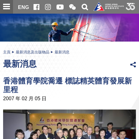
跳
開
開
ENG
至
合
關
微
主
主
搜
信
內
内
尋
二
容
容
維
碼
開
始
主頁
最新消息及出版物品
最新消息
最新消息
香港體育學院喬遷 標誌精英體育發展新
里程
2007 年 02 月 05 日