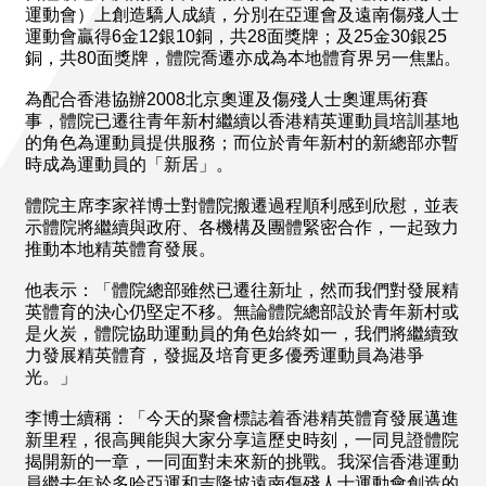
運動會）上創造驕人成績，分別在亞運會及遠南傷殘人士
運動會贏得6金12銀10銅，共28面獎牌；及25金30銀25
銅，共80面獎牌，體院喬遷亦成為本地體育界另一焦點。
為配合香港協辦2008北京奧運及傷殘人士奧運馬術賽
事，體院已遷往青年新村繼續以香港精英運動員培訓基地
的角色為運動員提供服務；而位於青年新村的新總部亦暫
時成為運動員的「新居」。
體院主席李家祥博士對體院搬遷過程順利感到欣慰，並表
示體院將繼續與政府、各機構及團體緊密合作，一起致力
推動本地精英體育發展。
他表示：「體院總部雖然已遷往新址，然而我們對發展精
英體育的決心仍堅定不移。無論體院總部設於青年新村或
是火炭，體院協助運動員的角色始終如一，我們將繼續致
力發展精英體育，發掘及培育更多優秀運動員為港爭
光。」
李博士續稱：「今天的聚會標誌着香港精英體育發展邁進
新里程，很高興能與大家分享這歷史時刻，一同見證體院
揭開新的一章，一同面對未來新的挑戰。我深信香港運動
員繼去年於多哈亞運和吉隆坡遠南傷殘人士運動會創造的