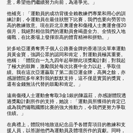
意，希望他們繼續努力向前，為港爭光。」
他補充：「運動員的成功背後全賴教練們專業和用心的訓
練計劃，令運動員在最佳狀態下比賽，我們也要向勞苦功
高的教練致意。現在距北京奧運會和傷殘人士奧運會僅20
個月，我絕對相信我們的運動員會竭盡全力、全情投入地
備戰，在比賽場上發揮崇高的體育精神和拼勁。」
於多哈亞運勇奪男子個人公路賽金牌的香港頂尖單車運動
員黃金寶，強調公眾的認同和肯定，對運動員極其重要。
他稱：「體院自一九九四年起舉辦此項獎勵計劃，對我起
了極大的鼓舞，激勵我於每次比賽中全力以赴，爭取佳
績。我在這次亞運贏取了第二面亞運金牌，高興之餘，亦
感謝體院多年來對我的默默支持，這不僅是實質的獎賞，
還有金錢無法代替的鼓勵和肯定。」
遠南傷殘人士運動會奪取3金1銀的陳蕊莊，亦感謝體院透
過獎勵計劃所作的支持，她說：「運動員所獲得的肯定已
成為我們備戰國際比賽的強大推動力，令我們更努力爭取
佳績。」
在典禮上，體院特地致送紀念品予各體育項目的教練和支
援人員，以答謝他們為運動員及體壇所作的貢獻。同時，