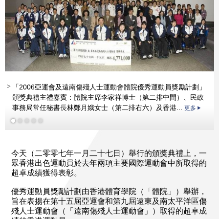
「2006亞運會及遠南傷殘人士運動會體院優秀運動員獎勵計劃」
頒獎典禮主禮嘉賓：體院主席李家祥博士（第二排中間）、民政
事務局常任秘書長林鄭月娥女士（第二排右六）及香港...
更多
今天（二零零七年一月二十七日）舉行的頒獎典禮上，一
更多
眾香港出色運動員於去年兩項主要國際運動會中所取得的
更多
更多
超卓成績獲得表彰。
優秀運動員獎勵計劃由香港體育學院（「體院」）舉辦，
旨在表揚在第十五屆亞運會和第九屆遠東及南太平洋區傷
殘人士運動會（「遠南傷殘人士運動會」）取得的超卓成