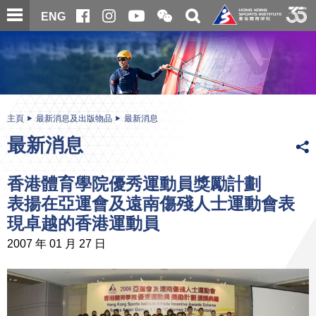
跳
開
開
ENG
至
合
關
微
主
主
搜
信
內
内
尋
二
容
容
維
碼
開
始
主頁
最新消息及出版物品
最新消息
最新消息
香港體育學院優秀運動員獎勵計劃
表揚在亞運會及遠南傷殘人士運動會表
現卓越的香港運動員
2007 年 01 月 27 日