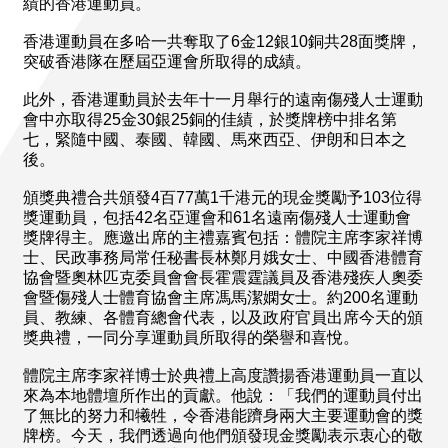
績的香港運動員。
香港運動員在多哈一共奪取了6金12銀10銅共28面獎牌，
突破香港隊在歷屆亞運會所取得的成績。
此外，香港運動員於去年十一月舉行的遠南傷殘人士運動
會中亦取得25金30銀25銅的佳績，於獎牌榜中排名第
七，緊隨中國、泰國、韓國、馬來西亞、伊朗和日本之
後。
頒獎典禮合共頒發4百77萬1千港元的現金獎勵予103位得
獎運動員，包括42名亞運會和61名遠南傷殘人士運動會
獎牌得主。應邀出席的主禮嘉賓包括：體院主席李家祥博
士、民政事務局常任秘書長林鄭月娥女士、中國香港體育
協會暨奧林匹克委員會會長霍震霆議員及香港殘疾人奧委
會暨傷殘人士體育協會主席馮馬潔嫻女士。約200名運動
員、教練、各體育總會代表，以及政府官員出席今天的頒
獎典禮，一同分享運動員所取得的榮譽和喜悅。
體院主席李家祥博士於典禮上高度讚揚香港運動員一直以
來為本地體壇所作出的貢獻。他說：「我們的運動員付出
了無比的努力和犧牲，令香港能躋身兩大主要運動會的獎
牌榜。今天，我們透過向他們頒發現金獎勵表示衷心的敬