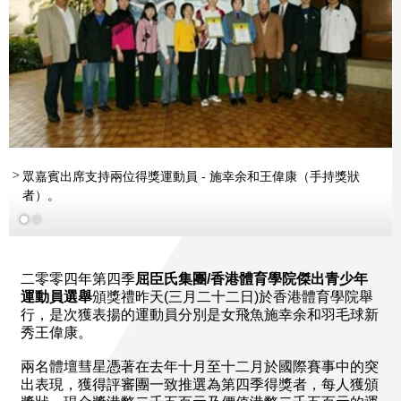
眾嘉賓出席支持兩位得獎運動員 - 施幸余和王偉康（手持獎狀
者）。
二零零四年第四季
屈臣氏集團/香港體育學院傑出青少年
運動員選舉
頒獎禮昨天(三月二十二日)於香港體育學院舉
行，是次獲表揚的運動員分別是女飛魚施幸余和羽毛球新
秀王偉康。
兩名體壇彗星憑著在去年十月至十二月於國際賽事中的突
出表現，獲得評審團一致推選為第四季得獎者，每人獲頒