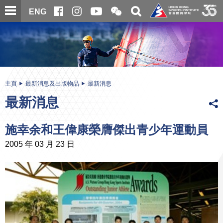
跳
開
開
ENG
至
合
關
微
主
主
搜
信
內
内
尋
二
容
容
維
碼
開
始
主頁
最新消息及出版物品
最新消息
最新消息
施幸余和王偉康榮膺傑出青少年運動員
2005 年 03 月 23 日