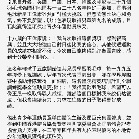
引來自丹麥、英國、中國、日本、韓國及印尼等二十九個
羽毛球強國和地區共一百二十八名年輕好手參加，香港羽
毛球新星王偉康雖然面對極大挑戰，但憑著無比決心和勇
氣，終不負所望，以出色表現取得男單第九名的成績，且
藉此贏得這項傑出青少年運動員殊榮。
十八歲的王偉康說：「我首次取得這個獎項，感到很高
興，並且大大增強自己對日後比賽的信心。其他候選運動
員的成績亦相當不俗，今次自己能夠得到評審團青睞，感
到十分榮幸和開心。」
這名年輕球手五歲開始隨其兄長學習羽毛球，於一九九五
年接受正規訓練，翌年首次代表香港出賽，並在學界埠際
賽中協助港隊奪得一面銅牌。這名體院精英培訓計劃全職
訓練獎學金運動員更指出：「我很喜歡羽毛球，希望可以
像王晨一樣取得驕人成績。雖然這個目標對我來說仍然很
遠，但我會繼續努力，力求在往後的日子取得更好成
績。」
傑出青少年運動員選舉由體院主辦及屈臣氏集團贊助，並
得到中國香港體育協會暨奧林匹克委員會及香港體育記者
協會鼎力支持，在二零零四年共有九位表現優秀的本地青
少年運動員獲得此項殊榮。