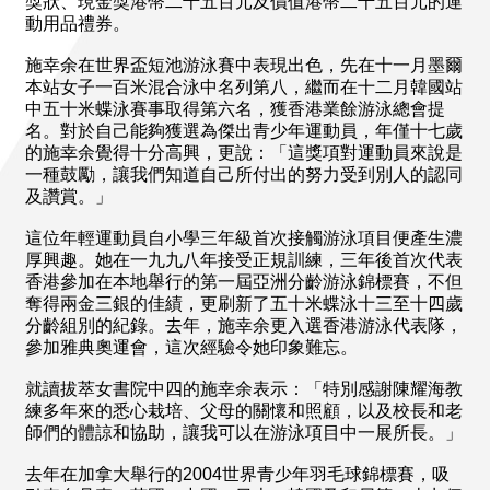
獎狀、現金獎港幣二千五百元及價值港幣二千五百元的運
動用品禮券。
施幸余在世界盃短池游泳賽中表現出色，先在十一月墨爾
本站女子一百米混合泳中名列第八，繼而在十二月韓國站
中五十米蝶泳賽事取得第六名，獲香港業餘游泳總會提
名。對於自己能夠獲選為傑出青少年運動員，年僅十七歲
的施幸余覺得十分高興，更說：「這獎項對運動員來說是
一種鼓勵，讓我們知道自己所付出的努力受到別人的認同
及讚賞。」
這位年輕運動員自小學三年級首次接觸游泳項目便產生濃
厚興趣。她在一九九八年接受正規訓練，三年後首次代表
香港參加在本地舉行的第一屆亞洲分齡游泳錦標賽，不但
奪得兩金三銀的佳績，更刷新了五十米蝶泳十三至十四歲
分齡組別的紀錄。去年，施幸余更入選香港游泳代表隊，
參加雅典奧運會，這次經驗令她印象難忘。
就讀拔萃女書院中四的施幸余表示：「特別感謝陳耀海教
練多年來的悉心栽培、父母的關懷和照顧，以及校長和老
師們的體諒和協助，讓我可以在游泳項目中一展所長。」
去年在加拿大舉行的2004世界青少年羽毛球錦標賽，吸