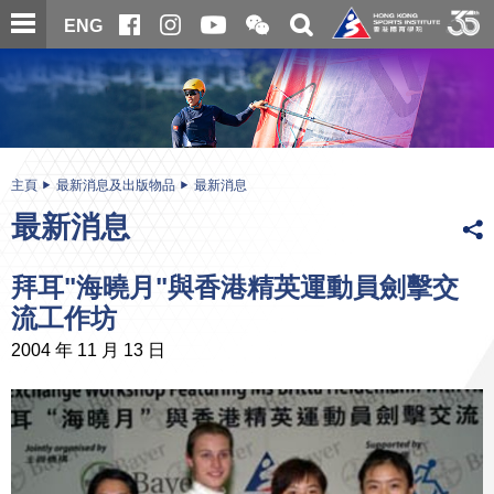
跳
開
開
ENG
至
合
關
微
主
主
搜
信
內
内
尋
二
容
容
維
碼
開
始
主頁
最新消息及出版物品
最新消息
最新消息
拜耳"海曉月"與香港精英運動員劍擊交
流工作坊
2004 年 11 月 13 日