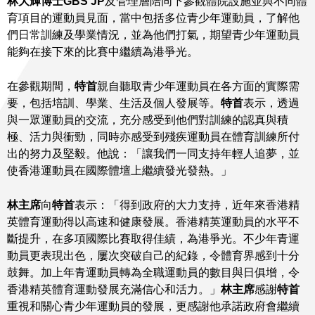
林大輝博士GBS JP
及管理層陪同下參觀體院設施並與不同體
育項目的運動員見面，當中包括多位青少年運動員，了解他
們日常訓練及學業情況，並為他們打氣，期望青少年運動員
能夠在接下來的比賽中繼續為港爭光。
在參觀期間，
特首
親自聽取青少年運動員在各方面的實際需
要，包括培訓、學業、生活及個人發展等。
特首
表示，透過
與一眾運動員的交流，充分感受到他們對訓練的認真與積
極、活力與衝勁，同時亦感受到殘疾運動員在體育訓練所付
出的努力及堅毅。他說：「讓我們一同支持年輕人追夢，並
使香港運動員在國際體壇上繼續發光發熱。」
林主席
向
特首
表示：「得到政府的大力支持，近年來香港精
英體育運動得以高速和健康發展。香港精英運動員的水平不
斷提升，在多項國際比賽取得佳績，為港爭光。不少年青運
動員更表現出色，屢次突破自己的紀錄，令體育界感到十分
鼓舞。加上年青運動員轉為全職運動員的數目與日俱增，令
香港精英體育運動發展充滿信心和活力。」
林主席
感謝
特首
重視和關心青少年運動員的發展，更感謝他承諾政府會繼續