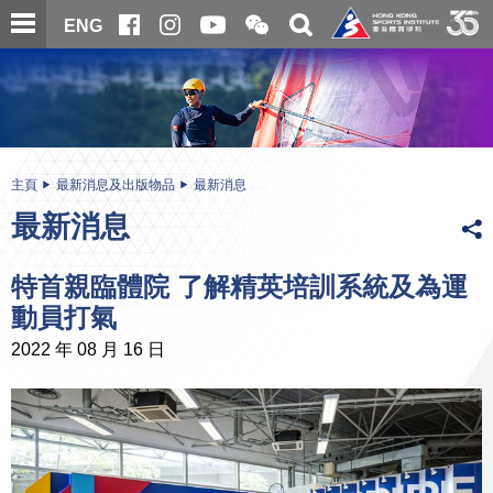
跳
開
開
ENG
至
合
關
微
主
主
搜
信
內
内
尋
二
容
容
維
碼
開
始
主頁
最新消息及出版物品
最新消息
最新消息
特首親臨體院 了解精英培訓系統及為運
動員打氣
2022 年 08 月 16 日