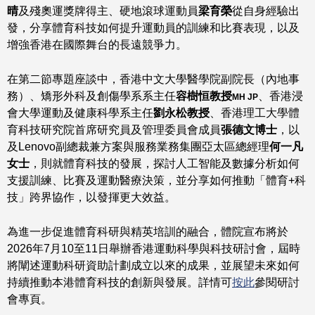
晴
及殘奧運獎牌得主、硬地滾球運動員
梁育榮
從自身經驗出
發，分享體育科技如何提升運動員的訓練和比賽表現，以及
增強香港在國際舞台的長遠競爭力。
在第二節專題座談中，香港中文大學醫學院副院長（內地事
務）、矯形外科及創傷學系系主任
容樹恒教授
、香港浸
MH JP
會大學運動及健康科學系主任
劉永松教授
、香港理工大學體
育科技研究院首席研究員及管理委員會成員
張德文博士
，以
及Lenovo副總裁兼方案與服務業務集團亞太區總經理
何一凡
女士
，則就體育科技的發展，探討人工智能及數據分析如何
支援訓練、比賽及運動醫療決策，並分享如何推動「體育+科
技」跨界協作，以發揮更大效益。
為進一步促進體育科研與精英培訓的融合，體院宣布將於
2026年7月10至11日舉辦香港運動科學與科技研討會，屆時
將闡述運動科研資助計劃成立以來的成果，並展望未來如何
持續推動本港體育科技的創新與發展。詳情可
按此
參閱研討
會專頁。