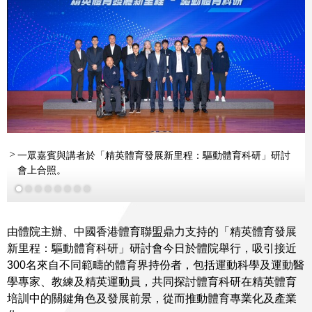
一眾嘉賓與講者於「精英體育發展新里程：驅動體育科研」研討
蔡健斌先生
鄧竟成先生
霍啟剛議員
霍啟剛議員
蔡健斌先生
周俏男女士
JP
GBS PDSM
BBS JP
BBS JP
JP
會上合照。
陳敬然先生
蔡玉坤先生
容樹恒教授
李皓晴
MH
MH
MH JP
劉永松教授
梁育榮
更多
更多
由體院主辦、中國香港體育聯盟鼎力支持的「精英體育發展
新里程：驅動體育科研」研討會今日於體院舉行，吸引接近
300名來自不同範疇的體育界持份者，包括運動科學及運動醫
學專家、教練及精英運動員，共同探討體育科研在精英體育
培訓中的關鍵角色及發展前景，從而推動體育專業化及產業