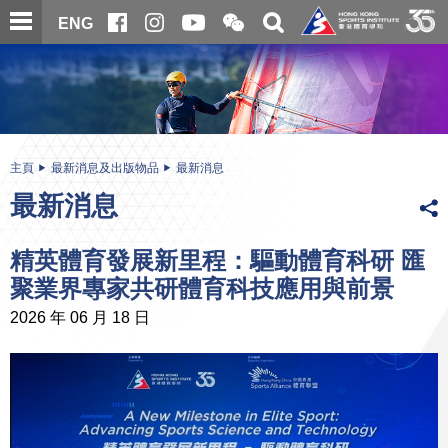
跳
開
開
ENG
至
合
關
微
主
主
搜
信
內
内
尋
二
容
容
維
碼
開
始
主頁
最新消息及出版物品
最新消息
最新消息
精英體育發展新里程：驅動體育科研 匯
聚業界專家共研體育科技應用與前景
2026 年 06 月 18 日