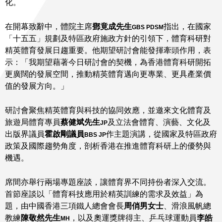
化。
在開幕致辭中，體院主席
鄧竟成先生
指出，在國家
GBS PDSM
「十五五」規劃及特區政府施政方針的引領下，體育科研對
精英體育發展日趨重要。他期望研討會能發揮牽頭作用，表
示：「我期望藉著今日研討會的契機，為香港體育科研開拓
更廣闊的發展空間，推動精英體育邁向更專業、更具產業價
值的發展方向。」
研討會聚焦精英體育與科技的協同效應，並邀來文化體育及
旅遊局體育專員
蔡健斌先生
及立法會體育、演藝、文化及
JP
出版界議員
霍啟剛議員
作主題演講，從國家及特區政府
BBS JP
政策及國際趨勢角度，剖析香港在推進體育科研上的優勢與
機遇。
席間亦舉行兩場專題座談，讓體育界不同持份者深入交流。
首節座談以「體育科技應用於精英訓練的需求及效益」為
題，由中國香港三項鐵人總會會長
周俏男女士
、滑浪風帆總
教練
陳敬然先生
，以及奧運獎牌得主、乒乓球運動員
李皓
MH