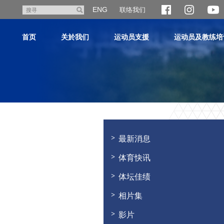
跳
ENG
联络我们
搜
至
寻
主
首页
关於我们
运动员支援
运动员及教练培
内
容
主
内
容
最新消息
开
始
体育快讯
体坛佳绩
相片集
影片