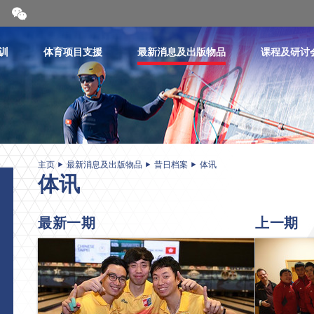
开
合
微
信
训
体育项目支援
最新消息及出版物品
课程及研讨
二
维
码
主页
最新消息及出版物品
昔日档案
体讯
体讯
最新一期
上一期