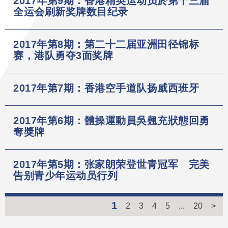
2017年第9期：香港精英运动员於第十三届
全运会刷新奖牌数目纪录
2017年第8期：第二十二届亚洲田径锦标
赛，港队勇夺3面奖牌
2017年第7期：香港空手道队扬威西班牙
2017年第6期：體操運動員吳翹充狀態回勇
奪獎牌
2017年第5期：张家朗荣登世青冠军 完美
告别青少年运动员行列
1
2
3
4
5
...
20
>