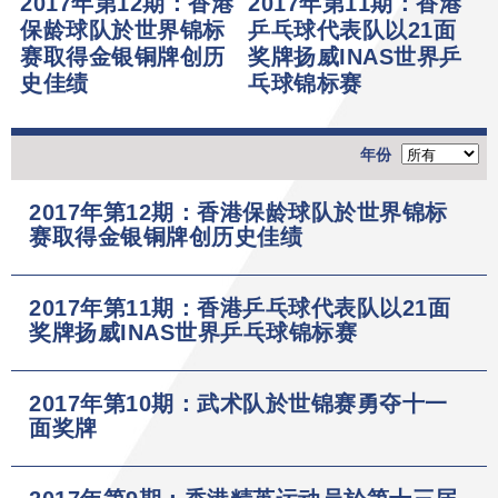
2017年第12期：香港
2017年第11期：香港
保龄球队於世界锦标
乒乓球代表队以21面
赛取得金银铜牌创历
奖牌扬威INAS世界乒
史佳绩
乓球锦标赛
年份
2017年第12期：香港保龄球队於世界锦标
赛取得金银铜牌创历史佳绩
2017年第11期：香港乒乓球代表队以21面
奖牌扬威INAS世界乒乓球锦标赛
2017年第10期：武术队於世锦赛勇夺十一
面奖牌