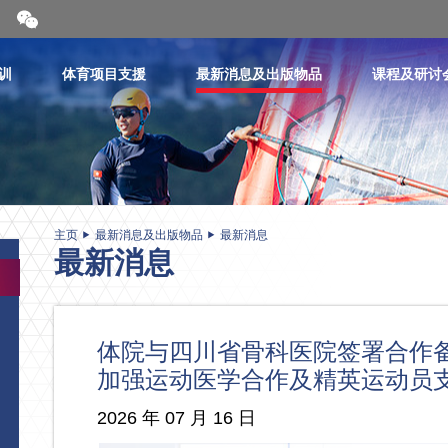
开
合
微
信
训
体育项目支援
最新消息及出版物品
课程及研讨
二
维
码
主页
最新消息及出版物品
最新消息
最新消息
体院与四川省骨科医院签署合
加强运动医学合作及精英运动员
2026 年 07 月 16 日