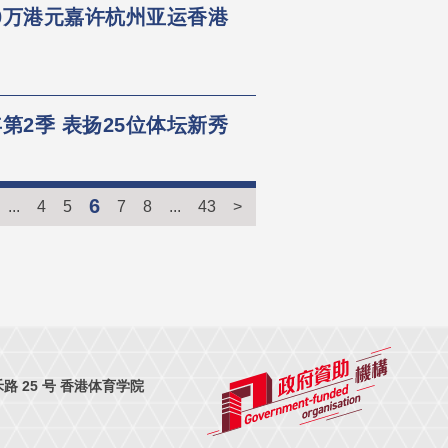
50万港元嘉许杭州亚运香港
第2季 表扬25位体坛新秀
6
...
4
5
7
8
...
43
>
 25 号 香港体育学院