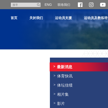
跳
ENG
联络我们
搜
至
寻
主
首页
关於我们
运动员支援
运动员及教练培
内
容
主
内
容
最新消息
开
始
体育快讯
体坛佳绩
相片集
影片