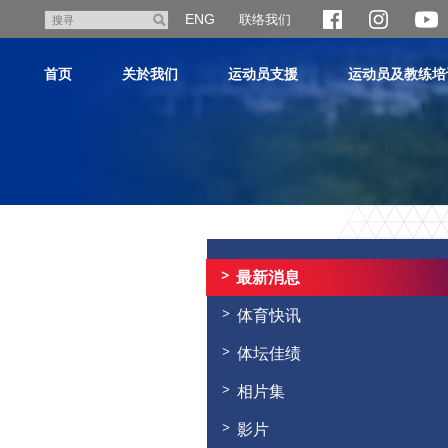
跳
ENG
联络我们
搜
至
寻
主
首页
关於我们
运动员支援
运动员及教练培
内
容
主
内
容
最新消息
开
始
体育快讯
体坛佳绩
相片集
影片