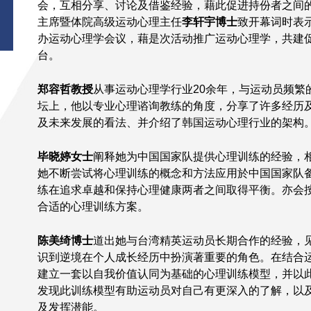
会，互相分享、讨论及借鉴经验，藉此促进持份者之间的
主席暨体院高级运动心理主任
李轩宇博士
致开幕词时表
办运动心理学会议，藉是次活动推广运动心理学，共建
台。
郑容哲教授
从事运动心理学行业20余年，与运动员频繁
坛上，他以专业心理谘询教练的角度，分享了许多经历
及未来发展的看法、并介绍了韩国运动心理行业的架构
毕晓婷女士
阐释她为中国国家队提供心理训练的经验，相
她不断尝试将心理训练的概念和方法应用於中国国家队
练在追求卓越和保持心理健康两者之间取得平衡。亦会
合适的心理训练方案。
陈美绮博士
道出她与台湾精英运动员长期合作的经验，
识到逆境在个人成长经历中扮演著重要的角色。在结合
建立一套以自我价值认同为基础的心理训练模型，并以
发现此训练模型有助运动员对自己有更深入的了解，以
及发挥潜能。