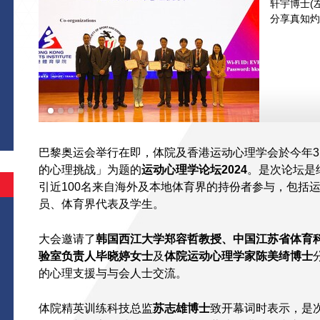
轩宇博士(
分享真知灼
巴黎奥运会举行在即，体院及香港运动心理学会於今年3
的心理挑战」为题的
运动心理学论坛
2024
。是次论坛是
引近100名来自海外及本地体育界的持份者参与，包括
员、体育界代表及学生。
大会邀请了
韩国西江大学
郑容哲教授、中国江苏省体育
验室负责人毕晓婷女士
及
体院运动心理学家陈美绮博士
的心理支援与与会人士交流。
体院精英训练科技总监
苏志雄博士
致开幕词时表示，是