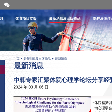
开
合
微
信
训
体育项目支援
最新消息及出版物品
课程及研讨
二
维
码
主页
最新消息及出版物品
最新消息
最新消息
中韩专家汇聚体院心理学论坛分享经
2024 年 03 月 06 日
体院精英训
动心理学会