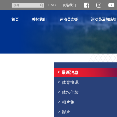
跳
ENG
联络我们
搜
至
寻
主
首页
关於我们
运动员支援
运动员及教练培
内
容
主
内
容
最新消息
开
始
体育快讯
体坛佳绩
相片集
影片