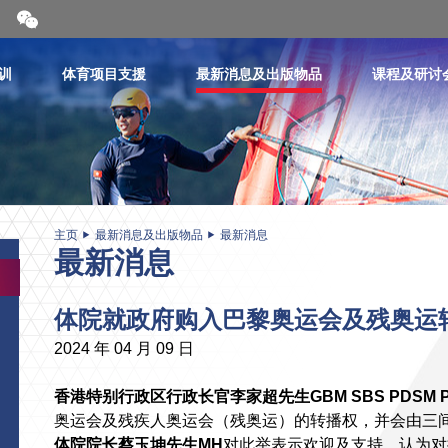
开
合
微
信
训
体育项目支援
最新消息及出版物品
课程及研讨
二
维
码
主页
最新消息及出版物品
最新消息
最新消息
体院就政府购入巴黎奥运会及残奥运
2024 年 04 月 09 日
香港特别行政区行政长官李家超先生GBM SBS PDSM 
奥运会及残疾人奥运会（残奥运）的转播权，并会由三
体院院长蔡玉坤先生
MH
对此举表示欢迎及支持，认为对