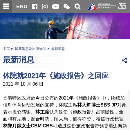
跳
开
开
ENG
至
合
关
微
主
主
搜
信
内
内
寻
二
容
容
维
码
开
始
主页
最新消息及出版物品
最新消息
最新消息
体院就2021年《施政报告》之回应
2021 年 10 月 06 日
香港特区政府於今日公布的2021年《施政报告》中，继续加
强对体育运动发展的支持，体院主席
林大辉博士SBS JP
对此
表示衷心感谢。
林主席
认为这份《施政报告》富前瞻性，全
面和有见地，配合时势，顾大局，值得称赞，相信行政长官
林郑月娥女士GBM GBS
可透过这份施政报告带领香港迈向新