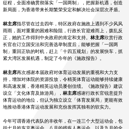
征程，全面准确贯彻落实「一国两制」，把握新机遇，创造
新局面，为香港带来长期繁荣安定和解决社会深层次矛盾。
林​主席
指尽管在过去四年，特区政府在施政上遇到不少风风
雨雨，面对重重的困难和险阻，行政长官迎难而上，拨乱反
正，她的工作得到中央政府的肯定和支持。
林主席
欣赏行政
长官在订立国安法和完善选举制度后，能够把握「一国两
制」重回正轨的时机，赶上「十四五规划」的发展快车，抓
紧大湾区发展机遇，制定了今年的《施政报告》。
林主席
再次感谢本届政府对体育运动发展的重视和大力支
持，增加对体院的资源投放，令精英体育运动能够持续健康
和高速发展，香港精英运动员屡创佳绩。《施政报告》建议
设立「文化体育及旅游局」，
林主席
感谢行政长官锐意提升
体育运动的地位，但认为独立设立「体育发展局」更能有效
地推动香港体育运动发展和充份发挥其独有的软实力。
今年可谓香港代表队的丰收年，在一连三个大型运动会，包
括七月的东京奥运会、八月的残疾人奥运会，以及九月的全