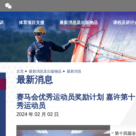
开
合
微
信
训
体育项目支援
最新消息及出版物品
课程及研讨
二
维
码
主页
最新消息及出版物品
最新消息
最新消息
赛马会优秀运动员奖励计划 嘉许第
秀运动员
2024 年 02 月 02 日
第十四届全