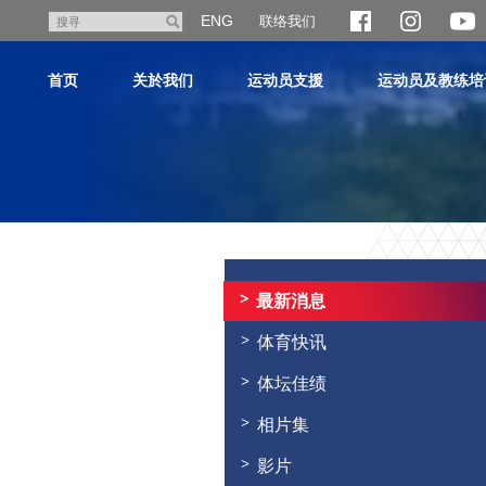
跳
ENG
联络我们
搜
至
寻
主
首页
关於我们
运动员支援
运动员及教练培
内
容
主
内
容
最新消息
开
始
体育快讯
体坛佳绩
相片集
影片