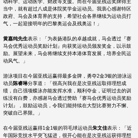
动科学、运动医学、财政等支援。而在今届亚残运奖牌得主
当中，就有超过八成是体院奖学金运动员。我衷心感谢特区
政府、马会及体育界的支持，希望社会各界继续为运动员打
气，一起迎接明年的巴黎奥运会及残奥运！」
黄嘉纯先生
表示：「为表扬港队的卓越成就，马会透过『赛
马会优秀运动员奖励计划』向获奖运动员颁发奖金，以示鼓
励。展望未来，马会将继续支持本港体育发展，培养全民运
动风气。」
游泳项目在今届亚残运赢得最多金牌，勇夺2金3银的游泳运
动员
陈睿琳
分享道：「很高兴我在是次亚残运取得理想成
绩，自己强项蝶泳亦能发挥水准，顺利夺金，证明过去的训
练没有白费，亦感谢马会透过赞助『赛马会优秀运动员奖励
计划』，鼓励运动员，令我们能持续在大型比赛努力不懈、
突破自己界限。」
在今届亚残运赢得1金1银的羽毛球运动员
朱文佳
表示：「近
年国际竞技水平突飞猛进，很开心能在是次亚残运获得理想