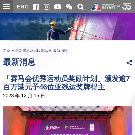
跳
开
开
ENG
至
合
关
微
主
主
搜
信
内
内
寻
二
容
容
维
码
开
始
主页
最新消息及出版物品
最新消息
最新消息
「赛马会优秀运动员奖励计划」颁发逾7
百万港元予46位亚残运奖牌得主
2023 年 12 月 15 日