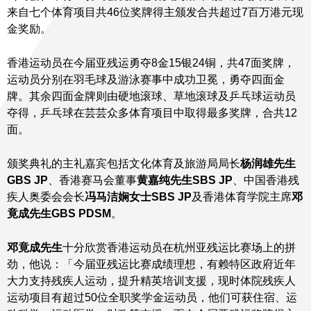
来自七个体育项目共46位奖牌得主颁发合共超过7百万港元现
金奖励。
香港运动员在今届亚残运勇夺8金15银24铜，共47面奖牌，
运动员分别在羽毛球及游泳赛事中成功卫冕，勇夺四面金
牌。其余四面金牌则由硬地滚球、草地滚球及乒乓球运动员
夺得，乒乓球在芸芸众多体育项目中取得最多奖牌，合共12
面。
颁奖典礼的主礼嘉宾包括文化体育及旅游局局长
杨润雄先生
GBS JP
、香港赛马会董事
黄嘉纯先生
SBS JP
、中国香港残
疾人奥委会会长
冯马洁娴女士
SBS JP
及香港体育学院主席
邓
竟成先生
GBS PDSM
。
邓竟成先生
十分欣赏香港运动员在杭州亚残运比赛场上的拼
劲，他说：「今届亚残运比赛成绩理想，有赖特区政府近年
大力支持残疾人运动，提升精英培训支援，现时体院残疾人
运动项目有超过50位全职奖学金运动员，他们可获住宿、运