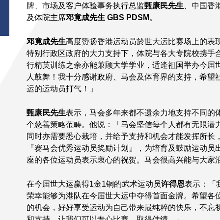
牌、市场及客户体验事务执行总监
甄康民先生
、中国香
及体院主席
邓竟成先生
GBS PDSM
。
邓竟成先生
高度赞扬香港运动员於世大运比赛场上的表
特别行政区政府的大力支持下，体院与各大专院校携手
行精英训练之余亦能兼顾大学学业，适逢祖国举办今届
人鼓舞！我十分感谢政府、马会及体育界的支持，希望
运的运动员打气！」
甄康民先生
表示，马会多年来都不遗余力地支持不同的
个慈善策略范畴。他说：「马会坚信每个人都有无限潜
同时亦需要悉心栽培，并给予支持和机会才能发挥所长
『赛马会优秀运动员奖励计划』，为培育及鼓励运动员
座的各位运动员表示衷心的祝贺。马会很高兴能与大家
在今届世大运赢得1金1铜的武术运动员
许得恩
表示：「
荣幸能够为港队在今届世大运中夺得首面金牌。希望各
的机会，好好享受运动为自己带来最纯粹的快乐，不忘
和支持，让我们可以专心比赛，取得佳绩。」