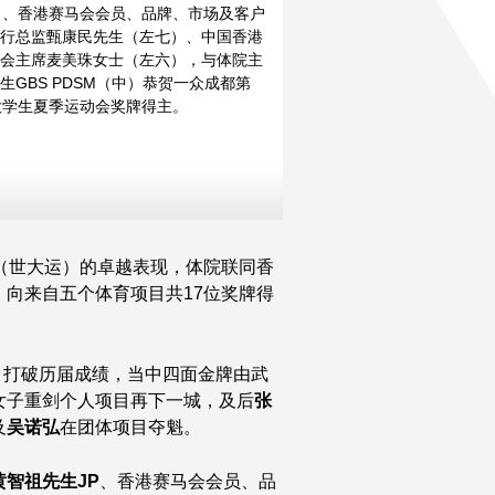
）、香港赛马会会员、品牌、市场及客户
更多
更多
行总监甄康民先生（左七）、中国香港
会主席麦美珠女士（左六），与体院主
生GBS PDSM（中）恭贺一众成都第
大学生夏季运动会奖牌得主。
（世大运）的卓越表现，体院联同香
向来自五个体育项目共17位奖牌得
牌，打破历届成绩，当中四面金牌由武
女子重剑个人项目再下一城，及后
张
及
吴诺弘
在团体项目夺魁。
黄智祖先生
JP
、香港赛马会会员、品