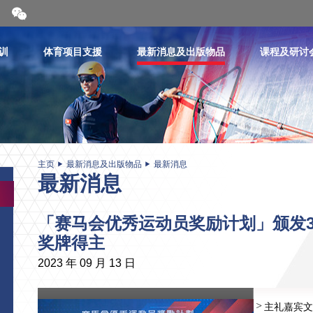
开
合
微
信
训
体育项目支援
最新消息及出版物品
课程及研讨
二
维
码
主页
最新消息及出版物品
最新消息
最新消息
「赛马会优秀运动员奖励计划」颁发3
奖牌得主
2023 年 09 月 13 日
主礼嘉宾文