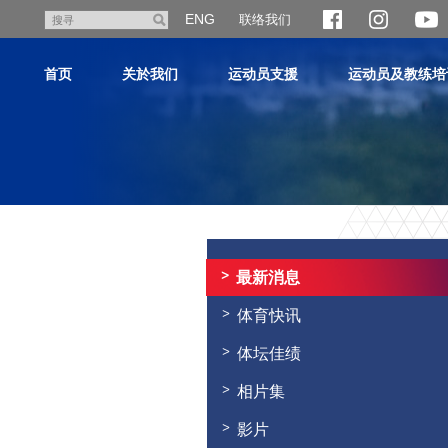
跳
ENG
联络我们
搜
至
寻
主
首页
关於我们
运动员支援
运动员及教练培
内
容
主
内
容
最新消息
开
始
体育快讯
体坛佳绩
相片集
影片