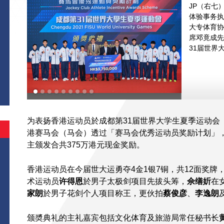
JP（右七
体验事务执
大专体育协
席邓竟成先
31届世界
为表扬香港运动员於成都第31届世界大学生夏季运动会
港赛马会（马会）透过「赛马会优秀运动员奖励计划」，
主颁发合共375万港元现金奖励。
香港运动员在今届世大运勇夺4金1银7铜，共12面奖
术运动员
许得恩
於男子太极剑项目先拔头筹，
佘缮妡
在
家朗
於男子花剑个人项目称王，更伙拍
蔡俊彦
、
李逸朗
颁奬典礼的主礼嘉宾包括文化体育及旅游局常任秘书长