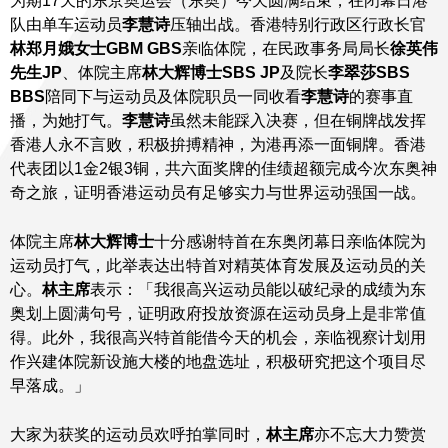
为期17天的东京奥运会（东奥）今天圆满结束，在闭幕日港
队由单车运动员
李慧诗
压轴出战。香港特别行政区行政长官
林郑月娥女士GBM GBS
亲临体院，在民政事务局局长
徐英伟
先生JP
、体院主席
林大辉博士SBS JP
及院长
李翠莎SBS
BBS
陪同下与运动员及体院职员一同收看
李慧诗
的赛事直
播，为她打气。
李慧诗
虽然未能踩入决赛，但在铜牌战发挥
香港人永不言败，积极拚搏精神，为港再添一面铜牌。香港
代表团以1金2银3铜，共六面奖牌的佳绩超额完成今次东奥神
奇之旅，证明香港运动员有足够实力与世界运动强国一战。
体院主席
林大辉博士
十分感谢特首在东奥闭幕日亲临体院为
运动员打气，此举表达出特首对精英体育发展及运动员的关
心。
林主席
表示：「我很高兴运动员能以破纪录的成绩为东
奥划上圆满句号，证明政府投放资源在运动员身上是非常值
得。此外，我很高兴特首能借今天的机会，亲临视察计划用
作兴建体院新设施大楼的地盘选址，积极研究把这个项目尽
早落成。」
大家为获奖的运动员欢呼拍掌同时，
林主席
亦不忘大力赞赏