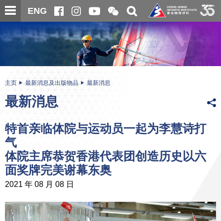
跳
开
开
ENG
至
合
关
微
主
主
搜
信
内
内
寻
二
容
容
维
码
开
始
主页
最新消息及出版物品
最新消息
最新消息
特首亲临体院与运动员一起为李慧诗打
气
体院主席恭贺香港代表团创造历史以六
面奖牌完美谢幕东奥
2021 年 08 月 08 日