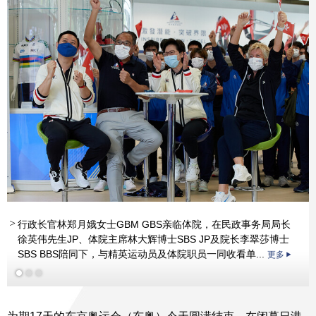
行政长官林郑月娥女士GBM GBS亲临体院，在民政事务局局长
徐英伟先生JP、体院主席林大辉博士SBS JP及院长李翠莎博士
更多
SBS BBS陪同下，与精英运动员及体院职员一同收看单...
更多
更多