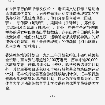
在今日举行的证书颁发仪式中，老师梁文达获颁「运动通
论课成绩优异奖」；另外在每项运动专项课表现突出的学
员亦获颁「最佳表现奖」，他们分别是何哲鸣（田径
班）、彭伟豪（足球班）、梁国雄（手球班）、郑伟东
(网球班)及邓智壕（排球班）。此外，在去年圣诞节假期
举办的课程中四位杰出学校教练，亦有出席今日的典礼并
接受奖项，他们分别是获「运动通论课成绩优异奖」的郑
鸿钧和刘智梁、获「最佳表现奖」的傅颂愉（羽毛球班）
及何嘉杰（篮球班）。
香港教练培训计划自一九九二年开始获得汇丰银行慈善基
金资助，至今资助额超过2,100万港元，历年来逾20,000
名教练受惠，获得培训和认可资格。除学校教练评定计划
外，其他主要项目还包括汇丰银行慈善基金教练级别评定
计划、汇丰银行慈善基金教练延续培训计划、汇丰银行慈
善基金学校教练延续培训计划，以及为在香港举办的北京
体育大学运动训练教育学士学位课程的优秀学员提供奖学
金。
* * *