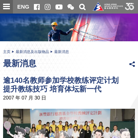
跳
开
开
ENG
至
合
关
微
主
主
搜
信
内
内
寻
二
容
容
维
码
开
始
主页
最新消息及出版物品
最新消息
最新消息
逾140名教师参加学校教练评定计划
提升教练技巧 培育体坛新一代
2007 年 07 月 30 日