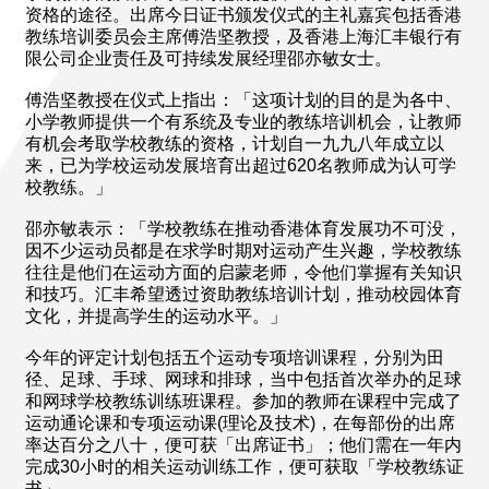
资格的途径。出席今日证书颁发仪式的主礼嘉宾包括香港
教练培训委员会主席傅浩坚教授，及香港上海汇丰银行有
限公司企业责任及可持续发展经理邵亦敏女士。
傅浩坚教授在仪式上指出：「这项计划的目的是为各中、
小学教师提供一个有系统及专业的教练培训机会，让教师
有机会考取学校教练的资格，计划自一九九八年成立以
来，已为学校运动发展培育出超过620名教师成为认可学
校教练。」
邵亦敏表示：「学校教练在推动香港体育发展功不可没，
因不少运动员都是在求学时期对运动产生兴趣，学校教练
往往是他们在运动方面的启蒙老师，令他们掌握有关知识
和技巧。汇丰希望透过资助教练培训计划，推动校园体育
文化，并提高学生的运动水平。」
今年的评定计划包括五个运动专项培训课程，分别为田
径、足球、手球、网球和排球，当中包括首次举办的足球
和网球学校教练训练班课程。参加的教师在课程中完成了
运动通论课和专项运动课(理论及技术)，在每部份的出席
率达百分之八十，便可获「出席证书」；他们需在一年内
完成30小时的相关运动训练工作，便可获取「学校教练证
书」。