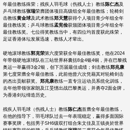
年最佳教练殊荣；残疾人羽毛球（伤残人士）教练
陈仁杰
及
乒乓球教练
张瑞
荣膺团体项目高级组全年最佳教练；轮椅剑
击教练
黄金球
及武术教练
郑天慧
获得个人项目青少年组全年
最佳教练奖；乒乓球教练
孟宪俭
获颁团体项目青少年组全年
最佳教练奖。七位得奖教练当中，有四位均首度获此殊荣，
足证香港体坛发展迅速，教练人才辈出。
硬地滚球教练
郭克荣
第六度荣获全年最佳教练奖，他在2024
年带领硬地滚球队在三站世界杯囊括8金4银4铜，并在巴黎残
奥运一举赢得3金2银，创下历届最佳成绩；剑击教练
郑兆康
第七度荣膺全年最佳教练，此前他曾六次凭藉其对轮椅剑击
的杰出贡献获奖。
郑兆康
教练一直专注运动员系统化训练，
去年他带领张家朗及江旻憓出战巴黎奥运，并勇夺2面金牌，
为香港剑坛缔造历史。
残疾人羽毛球（伤残人士）教练
陈仁杰
首膺全年最佳教练，
在他的指导下，羽毛球队过去一年表现稳定，赢得多面国际
赛事奖牌，包括男子SH6级双打组合朱文佳及王镇炎於世界