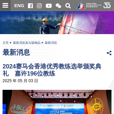
跳
开
开
ENG
至
合
关
微
主
主
搜
信
内
内
寻
二
容
容
维
码
开
始
主页
最新消息及出版物品
最新消息
最新消息
2024赛马会香港优秀教练选举颁奖典
礼 嘉许196位教练
2025 年 05 月 03 日