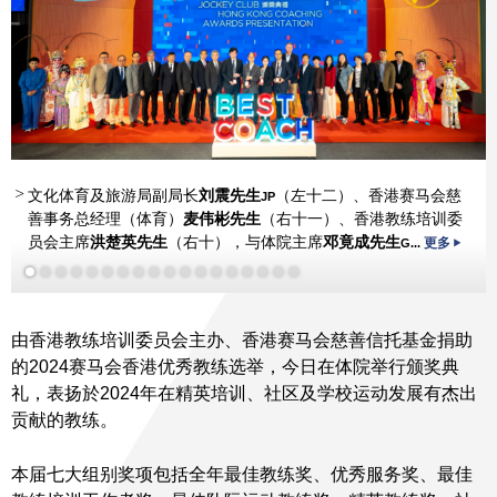
文化体育及旅游局副局长
刘震先生
（左十二）、香港赛马会慈
JP
善事务总经理（体育）
麦伟彬先生
（右十一）、香港教练培训委
员会主席
洪楚英
先生
（右十），与体院主席
邓竟成先生
更多
G...
郑丽珊女士
周福安先生
周福安先生
周福安先生
曾楚乔
王敬涵
洪楚英先生
侯颖文先生
余烽立先生
钟卓言
郑兆康
聂继恩女士
何证骞
黎逸熙
王庆宜女士
李天乐
郭克
冯马
荣
洁娴女士
黄宝基先生
郭子龙先生
郑天慧
杨祖赐先生
杨祖赐先生
黄金球
SBS JP
MH
PDSM
PDSM
陈锦雄博士
Jevon Groves
黄德华
林智鹏
陈仁杰
更多
由香港教练培训委员会主办、香港赛马会慈善信托基金捐助
的2024赛马会香港优秀教练选举，今日在体院举行颁奖典
礼，表扬於2024年在精英培训、社区及学校运动发展有杰出
贡献的教练。
本届七大组别奖项包括全年最佳教练奖、优秀服务奖、最佳