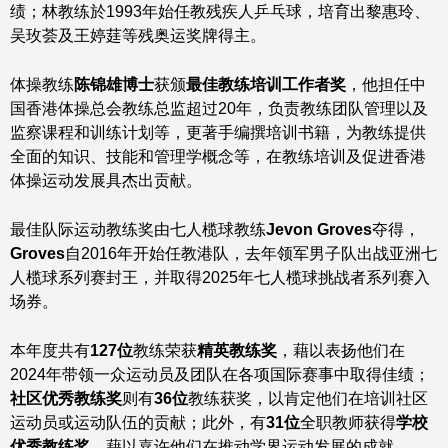
绩；林教练於1993年始任教残疾人乒乓球，培育出黎惠玲、
吴玫荟及王婷莛等残奥运奖牌得主。
体操教练
陈锦雄
博士
获颁
最佳教练培训工作者奖
，他担任中
国香港体操总会教练总监超过20年，负责教练团队管理以及
监察课程和训练计划等，更著手编撰培训书籍，为教练提供
全面的知识、技能和管理学概念等，在教练培训及促进香港
体操运动发展具杰出贡献。
最佳队际运动教练奖由七人榄球教练
Jevon Groves
夺得，
Groves
自2016年开始任教港队，去年领军男子队出战亚洲七
人榄球系列赛封王，并取得2025年七人榄球挑战者系列赛入
场券。
本年度共有
127
位
教练荣获
精英教练奖
，藉以表扬他们在
2024年带领一众运动员及团队在各项国际赛事中取得佳绩；
社区优秀教练奖
则有
36
位
教练获奖，以肯定他们在培训社区
运动员或运动队伍的贡献；此外，有
31
位
全职教师获得
学校
优秀教练奖
，藉以嘉许他们在推动学界运动发展的成就。