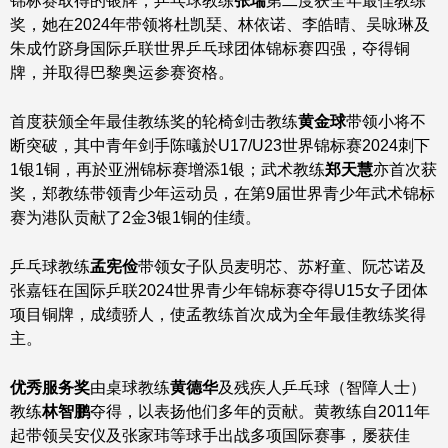
锦标赛取得的银牌；乒乓球教练
张瑞
第二度获全年最佳教练
奖，她在2024年带领将杜凯琹、林依诺、李皓晴、吴咏琳及
朱成竹跻身国际乒联世界乒乓球团体锦标赛四强，夺得铜
牌，并取得巴黎奥运参赛资格。
首度获颁全年最佳教练奖的轮椅剑击教练
黄金球
带领小将不
断突破，其中青年剑手陈㬢於U17/U23世界锦标赛2024刺下
1银1铜，再於亚洲锦标赛增添1银；武术教练
郑天慧
亦首次获
奖，郑教练带领青少年运动员，在第9届世界青少年武术锦标
赛为港队贡献了2金3银1铜的佳绩。
乒乓球教练
孟宪俭
带领女子队员麦明芯、苏籽童、阮芯诺及
张嘉钰在国际乒联2024世界青少年锦标赛夺得U15女子团体
项目铜牌，成绩骄人，使孟教练首次成为全年最佳教练奖得
主。
优秀服务奖
由桌球教练
黄德华
及残疾人乒乓球（智障人士）
教练
林智鹏
夺得，以表扬他们多年的贡献。黄教练自2011年
起带领吴安仪及张家玮等球手出战多项国际赛事，屡获佳