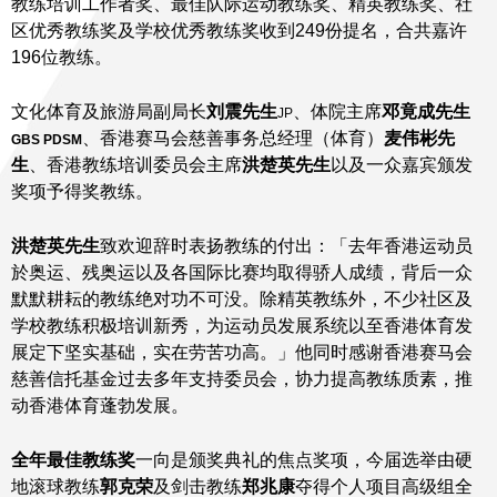
教练培训工作者奖、最佳队际运动教练奖、精英教练奖、社
区优秀教练奖及学校优秀教练奖收到249份提名，合共嘉许
196位教练。
文化体育及旅游局副局长
刘震先生
、体院主席
邓竟成先生
JP
、香港赛马会慈善事务总经理（体育）
麦伟彬先
GBS PDSM
生
、香港教练培训委员会主席
洪楚英先生
以及一众嘉宾颁发
奖项予得奖教练。
洪楚英先生
致欢迎辞时表扬教练的付出：「去年香港运动员
於奥运、残奥运以及各国际比赛均取得骄人成绩，背后一众
默默耕耘的教练绝对功不可没。除精英教练外，不少社区及
学校教练积极培训新秀，为运动员发展系统以至香港体育发
展定下坚实基础，实在劳苦功高。」他同时感谢香港赛马会
慈善信托基金过去多年支持委员会，协力提高教练质素，推
动香港体育蓬勃发展。
全年最佳教练奖
一向是颁奖典礼的焦点奖项，今届选举由硬
地滚球教练
郭克荣
及剑击教练
郑兆康
夺得个人项目高级组全