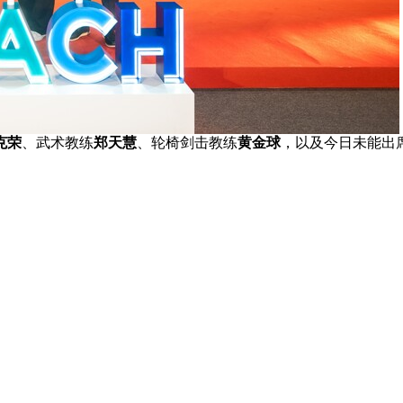
克荣
、武术教练
郑天慧
、轮椅剑击教练
黄金球
，以及今日未能出