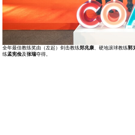
全年最佳教练奖由（左起）剑击教练
郑兆康
、硬地滚球教练
郭
练
孟宪俭
及
张瑞
夺得。