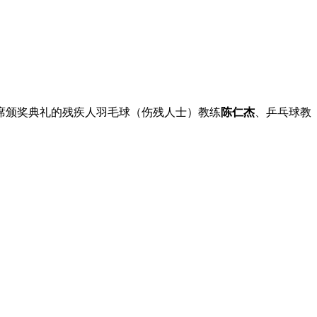
席颁奖典礼的残疾人羽毛球（伤残人士）教练
陈仁杰
、乒乓球教