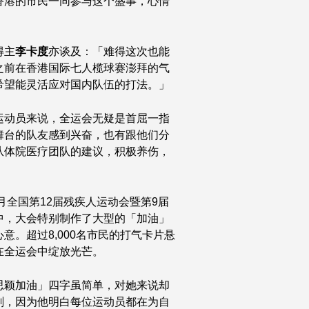
香港的市民一同参与这个盛事，心情
得主
李卡度
亦谈及：「难得这次也能
之前在香港国际七人榄球赛澎拜的气
希望能灵活应对国内队伍的打法。」
运动员来说，全运会无疑是首屈一指
舞台的队友感到兴奋，也有跟他们分
从体院医疗团队的建议，积极养伤，
月全国第12届残疾人运动会暨第9届
中，大会特别制作了大型的「加油」
。超过8,000名市民的打气卡片悬
在全运会中绽放光芒。
思颖加油」四字虽简单，对她来说却
刻，因为他明白每位运动员都在为自