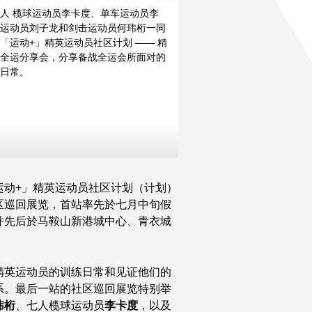
人 榄球运动员李卡度、单车运动员李
运动员刘子龙和剑击运动员何玮桁一同
「运动+」精英运动员社区计划 —— 精
更多
更多
更多
更多
更多
更多
更多
全运分享会，分享备战全运会所面对的
日常。
运动+」精英运动员社区计划（计划）
区巡回展览，首站率先於七月中旬假
并先后於马鞍山新港城中心、青衣城
精英运动员的训练日常和见证他们的
系。最后一站的社区巡回展览特别举
玮桁
、七人榄球运动员
李卡度
，以及