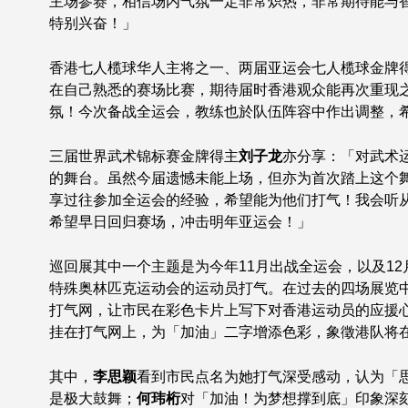
主场参赛，相信场内气氛一定非常炽热，非常期待能与
特别兴奋！」
香港七人榄球华人主将之一、两届亚运会七人榄球金牌
在自己熟悉的赛场比赛，期待届时香港观众能再次重现
氛！今次备战全运会，教练也於队伍阵容中作出调整，
三届世界武术锦标赛金牌得主
刘子龙
亦分享：「对武术
的舞台。虽然今届遗憾未能上场，但亦为首次踏上这个
享过往参加全运会的经验，希望能为他们打气！我会听
希望早日回归赛场，冲击明年亚运会！」
巡回展其中一个主题是为今年11月出战全运会，以及12
特殊奥林匹克运动会的运动员打气。在过去的四场展览
打气网，让市民在彩色卡片上写下对香港运动员的应援心意
挂在打气网上，为「加油」二字增添色彩，象徵港队将
其中，
李思颖
看到市民点名为她打气深受感动，认为「
是极大鼓舞；
何玮桁
对「加油！为梦想撑到底」印象深