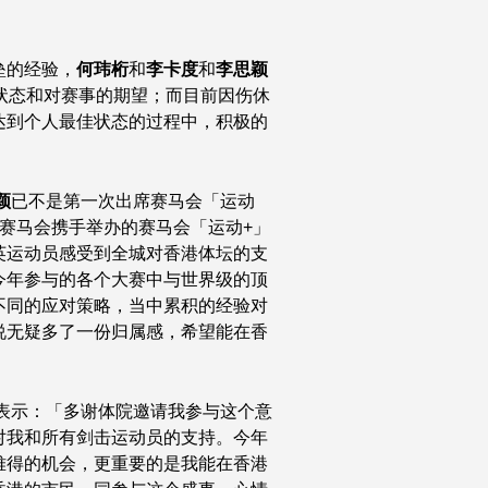
垒的经验，
何玮桁
和
李卡度
和
李思颖
状态和对赛事的期望；而目前因伤休
达到个人最佳状态的过程中，积极的
颖
已不是第一次出席赛马会「运动
赛马会携手举办的赛马会「运动+」
英运动员感受到全城对香港体坛的支
今年参与的各个大赛中与世界级的顶
不同的应对策略，当中累积的经验对
说无疑多了一份归属感，希望能在香
表示：「多谢体院邀请我参与这个意
对我和所有剑击运动员的支持。今年
难得的机会，更重要的是我能在香港