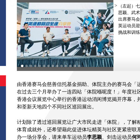
（左起）七
思颖、武术
出席赛马会
英运动员迎
挑战和训练
由香港赛马会慈善信托基金捐助、体院主办的赛马会「
在过去三个月举办了一连四站「体院喺呢度！」年度社
香港会议展览中心举行的香港运动消闲博览揭开序幕，
和荃新天地四个不同社区巡回展出。
计划除了透过巡回展览让广大市民走进「体院」，了解
体育成就外，还希望藉此促进体坛精英与社区更紧密联
办一场分享会，请来单车运动员
李思颖
、剑击运动员
何