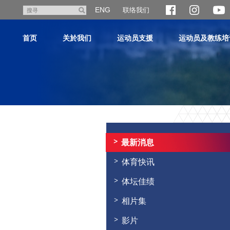
跳
ENG
联络我们
搜
至
寻
主
首页
关於我们
运动员支援
运动员及教练培
内
容
主
内
容
最新消息
开
始
体育快讯
体坛佳绩
相片集
影片