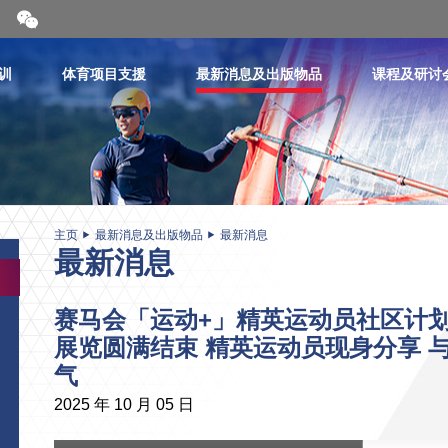
开
合
微
信
训
体育项目支援
最新消息及出版物品
课程及研讨
二
维
码
主页
最新消息及出版物品
最新消息
最新消息
赛马会「运动+」精英运动员社区计划
展览圆满结束 精英运动员现身分享 
气
2025 年 10 月 05 日