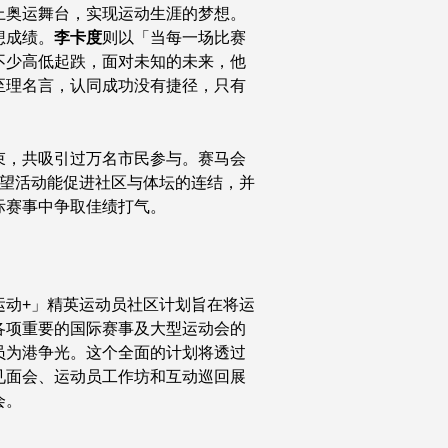
上奥运舞台，实现运动生涯的梦想。
想成绩。
李卡度
则以「当每一场比赛
不少高低起跌，面对未知的未来，他
至理名言，认同成功没有捷径，只有
束，共吸引过万名市民参与。赛马会
期望活动能促进社区与体坛的连结，并
际赛事中争取佳绩打气。
运动+」精英运动员社区计划旨在将运
各项重要的国际赛事及大型运动会的
员为港争光。这个全面的计划将透过
见面会、运动员工作坊和互动巡回展
会。