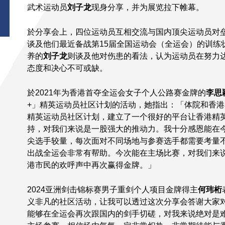
武术运动员
刘子龙
现身分享，并为展览拉下帷幕。
於分享会上，四位运动员互相交流与国内顶尖运动员对
谈及他们最近备战第15届全国运动会（全运会）的训练
养的
刘子龙
则谈及他对伤患的看法，认为运动员在努力
态度和决心不可或缺。
於2021年为香港首夺全运会女子个人公路赛金牌的
李思
+」精英运动员社区计划的活动，她指出：「体院和香港
精英运动员社区计划，建立了一个很好的平台让香港精
持，对我们来说是一股强大的推动力。我十分感恩能在
尖选手较量，每次面对不同场地与参赛选手都需要考量
出战全运会非常有帮助。今次能在主场比赛，对我们来
港市民的欢呼声中再次赢得金牌。」
2024亚洲剑击锦标赛男子重剑个人项目金牌得主
何玮桁
义非凡的社区活动，让我可以透过这次分享会答谢大家
能够在全运会再次跟国内的剑手切磋，对我来说绝对是