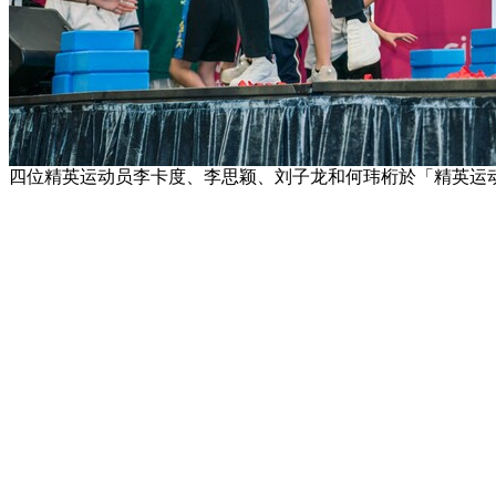
四位精英运动员李卡度、李思颖、刘子龙和何玮桁於「精英运