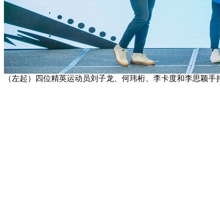
（左起）四位精英运动员刘子龙、何玮桁、李卡度和李思颖手