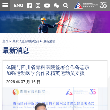
跳
开
开
ENG
至
合
关
微
主
主
搜
信
内
内
寻
二
容
容
维
码
开
始
主页
最新消息及出版物品
最新消息
最新消息
体院与四川省骨科医院签署合作备忘录
加强运动医学合作及精英运动员支援
2026 年 07 月 16 日