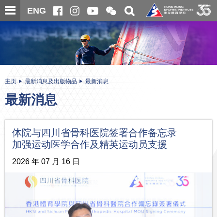
跳
开
开
ENG
至
合
关
微
主
主
搜
信
内
内
寻
二
容
容
维
码
开
始
主页
最新消息及出版物品
最新消息
最新消息
体院与四川省骨科医院签署合作备忘录
加强运动医学合作及精英运动员支援
2026 年 07 月 16 日