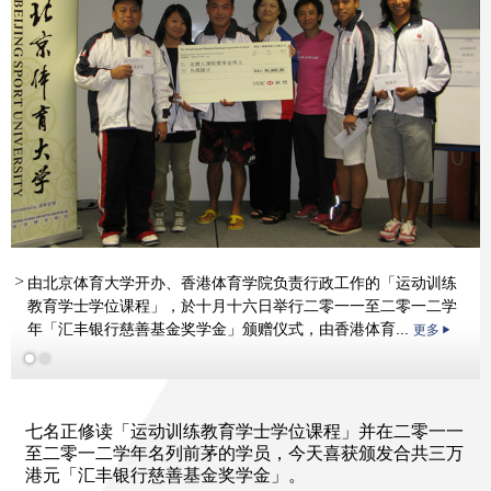
由北京体育大学开办、香港体育学院负责行政工作的「运动训练
教育学士学位课程」，於十月十六日举行二零一一至二零一二学
年「汇丰银行慈善基金奖学金」颁赠仪式，由香港体育...
更多
更多
七名正修读「运动训练教育学士学位课程」并在二零一一
至二零一二学年名列前茅的学员，今天喜获颁发合共三万
港元「汇丰银行慈善基金奖学金」。