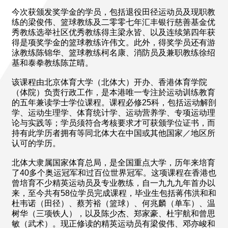
今次获颁发奖学金的学员，包括退役田径运动员及现职教
练的梁俊伟、篮球教练及二零零七年汇丰银行慈善基金优
秀教练选举社区优秀教练得主梁永皆、以及连续第四年获
得是项奖学金的篮球教练许伟文。此外，得奖学员还有游
泳教练陈锦华、篮球教练柯名康、消防员及兼职教练徐绍
基和泰拳教练陈芷晴。
该课程由北京体育大学（北体大）开办、香港体育学院
（体院）负责行政工作，是本港唯一专注於运动训练教育
的五年兼读学士学位课程。课程必修25科，包括运动解剖
学、运动生理学、体育统计学、运动营养学、专项运动理
论与实践等；学员须符合考核要求才可获颁学位证书，而
持有此学历者拥有等同北体大在中国或其他国家／地区所
认可的学历。
北体大隶属国家体育总局，是全国重点大学，历年来培育
了40多个奥运冠军和过百位世界冠军。这项课程在香港也
曾培育不少精英运动员及专业教练，自一九九九年首办以
来，至今共有58位学员完成课程，毕业生包括蒋伟洪和和
杜韦诺（田径）、蔡芳裕（篮球）、何兆麟（单车）、温
树华（三项铁人），以及陈少杰、郑家豪、杜宇航和曾思
敏（武术）。现正修读的精英运动员有梁俊伟、邓亦峻和