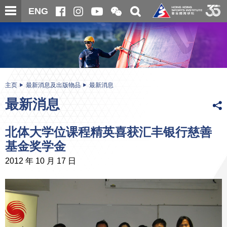
跳
开
开
ENG
至
合
关
微
主
主
搜
信
内
内
寻
二
容
容
维
码
开
始
主页
最新消息及出版物品
最新消息
最新消息
北体大学位课程精英喜获汇丰银行慈善
基金奖学金
2012 年 10 月 17 日