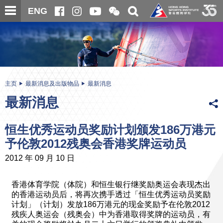
跳
开
开
ENG
至
合
关
微
主
主
搜
信
内
内
寻
二
容
容
维
码
开
始
主页
最新消息及出版物品
最新消息
最新消息
恒生优秀运动员奖励计划颁发186万港元
予伦敦2012残奥会香港奖牌运动员
2012 年 09 月 10 日
香港体育学院（体院）和恒生银行继奖励奥运会表现杰出
的香港运动员后，将再次携手透过「恒生优秀运动员奖励
计划」（计划）发放186万港元的现金奖励予在伦敦2012
残疾人奥运会（残奥会）中为香港取得奖牌的运动员，有