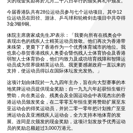
关的现金奖励将於九月二十六日举行的颁奖典礼中颁发。
今届香港队共有28位运动员参与七个运动项目。其中12
位运动员在田径、游泳、乒乓球和轮椅剑击项目中共夺得
3金3银6铜。
体院主席唐家成先生JP表示：「我要向所有在残奥会中
表现出色的残疾人士精英运动员致敬。他们再次为香港带
来殊荣，更奠下了香港作为一个优秀体育城市的地位。我
也衷心恭贺香港残疾人奥委会暨伤残人士体育协会及香港
弱智人士体育协会，他们均致力及成功培育残障和智障运
动员成为世界级精英运动员。我更要感谢政府一直以来的
支持，使运动员得以在国际体坛发光发热。」
这项计划由体院於一九九四年主办，旨在向大型赛事的本
地奖牌运动员提供现金奖励；自一九九六年起获恒生银行
赞助，向在奥运会、残奥会及全国运动会中表现杰出的香
港运动员颁发奖金，在二零零五年恒生更将赞助扩展至东
亚运动会的得奖运动员，并於二零一零年把计划推广至亚
洲运动会及亚洲残疾人运动会，全力支持本地体育的发
展。连同是次颁发的现金奖励，这项计划发放予优秀运动
员的奖励总额超过3,000万港元。