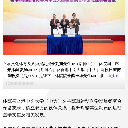
在文化体育及旅游局副局长
郑泳舜议员
陈德章教授
石伟雄
石伟雄
谢影雪
刘震先生
（后排中）、体院副主席
谢影雪
MH JP
JP
郑泳舜议员
（后排右）及香港中文大学（中大）副校长
容树恒教授
陈德
MH JP
MH JP
章教授
（后排左）见证下，体院院长
蔡玉坤先生
（前...
更多
MH
体院与香港中文大学（中大）医学院就运动医学发展签署合
作备忘录，确立双方的伙伴关系，提升对精英运动员的运动
医学支援及相关发展。