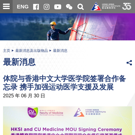
跳
开
开
ENG
至
合
关
微
主
主
搜
信
内
内
寻
二
容
容
维
码
开
始
主页
最新消息及出版物品
最新消息
最新消息
体院与香港中文大学医学院签署合作备
忘录 携手加强运动医学支援及发展
2025 年 06 月 30 日