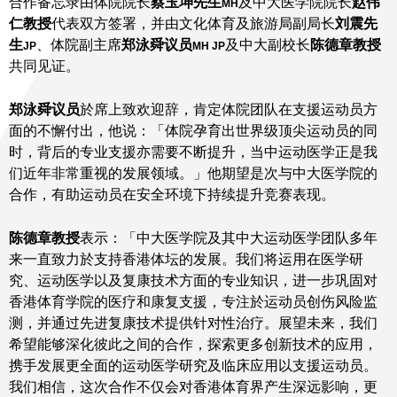
合作备忘录由体院院长
蔡玉坤先生
及中大医学院院长
赵伟
MH
仁教授
代表双方签署，并由文化体育及旅游局副局长
刘震先
生
、体院副主席
郑泳舜议员
及中大副校长
陈德章教授
JP
MH JP
共同见证。
郑泳舜议员
於席上致欢迎辞，肯定体院团队在支援运动员方
面的不懈付出，他说：「体院孕育出世界级顶尖运动员的同
时，背后的专业支援亦需要不断提升，当中运动医学正是我
们近年非常重视的发展领域。」他期望是次与中大医学院的
合作，有助运动员在安全环境下持续提升竞赛表现。
陈德章教授
表示：「中大医学院及其中大运动医学团队多年
来一直致力於支持香港体坛的发展。我们将运用在医学研
究、运动医学以及复康技术方面的专业知识，进一步巩固对
香港体育学院的医疗和康复支援，专注於运动员创伤风险监
测，并通过先进复康技术提供针对性治疗。展望未来，我们
希望能够深化彼此之间的合作，探索更多创新技术的应用，
携手发展更全面的运动医学研究及临床应用以支援运动员。
我们相信，这次合作不仅会对香港体育界产生深远影响，更