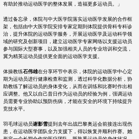
有助於推动运动医学的整体发展，造福更多运动员。」
透过备忘录，体院与中大医学院落实运动医学发展的合作框
架，包括由中大医学院安排专家定期到体院提供骨科专科诊
治，提升体院的运动医学服务，开展运动医学及运动科学领
域的研究及创新项目，建立运动医学专家网络以支援运动员
参与国际大型赛事，以及加强相关人员的专业培训和交流，
冀为精英运动员提供更全面的运动医学支援。
体操教练
石伟雄
在分享环节中表示，体院的运动医学中心定
期为运动员进行健康检查和监测，透过科学化数据分析，协
助教练了解运动员的身体变化，从而在训练和比赛时作出相
应调整。他又以自己昔日作为运动员的经验为例，强调运动
员需要专业协助以预防伤病，才能在安全的环境下持续提升
竞技水平。
羽毛球运动员
谢影雪
提到去年出战巴黎奥运会前接连出现伤
患，在运动医学团队全力支援下，得以恢复并顺利作赛。她
形容一个长期合作的医疗团队，既熟悉运动员的身体状况，