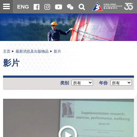
跳
开
开
ENG
至
合
关
微
主
主
搜
信
内
内
寻
二
容
容
维
码
开
始
主页
最新消息及出版物品
影片
影片
类别
年份