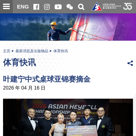
跳
开
开
ENG
至
合
关
微
主
主
搜
信
内
内
寻
二
容
容
维
码
开
始
主页
最新消息及出版物品
体育快讯
体育快讯
叶建宁中式桌球亚锦赛摘金
2026 年 04 月 16 日