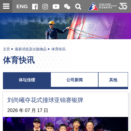
跳
开
开
ENG
至
合
关
微
主
主
搜
信
内
内
寻
二
容
容
维
码
开
始
主页
最新消息及出版物品
体育快讯
体育快讯
体坛佳绩
公司新闻
其他
刘尚曦夺花式撞球亚锦赛银牌
2026 年 07 月 17 日