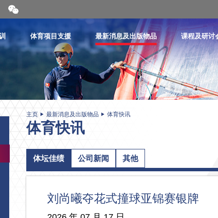
开
合
微
信
训
体育项目支援
最新消息及出版物品
课程及研讨
二
维
码
主页
最新消息及出版物品
体育快讯
体育快讯
体坛佳绩
公司新闻
其他
刘尚曦夺花式撞球亚锦赛银牌
2026 年 07 月 17 日