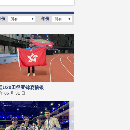
月份
年份
所有
所有
廷U20田径亚锦赛摘银
 年 05 月 31 日