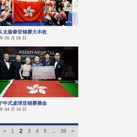
队太极拳世锦赛大丰收
 年 05 月 06 日
宁中式桌球亚锦赛摘金
 年 04 月 16 日
2
<
1
3
4
5
...
39
>