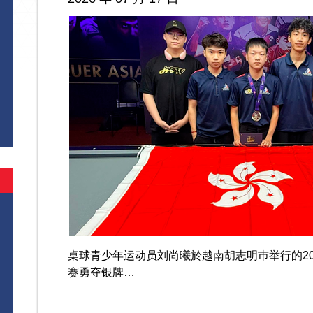
桌球青少年运动员刘尚曦於越南胡志明巿举行的202
赛勇夺银牌…