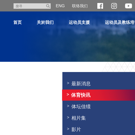
跳
ENG
联络我们
搜
至
寻
主
首页
关於我们
运动员支援
运动员及教练培
内
容
主
内
容
最新消息
开
始
体育快讯
体坛佳绩
相片集
影片