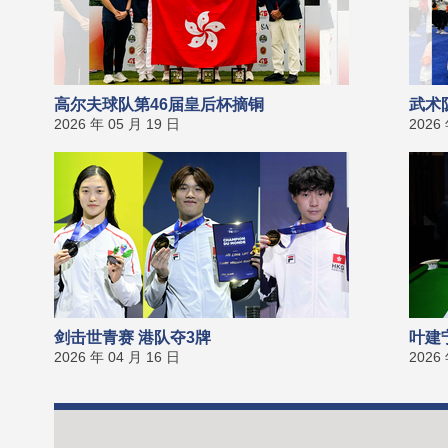
高尔夫球队第46届皇后杯摘铜
武术
2026 年 05 月 19 日
2026
剑击世青赛 港队夺3牌
叶建
2026 年 04 月 16 日
2026