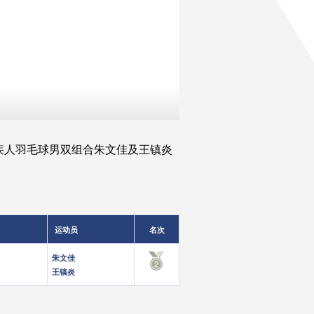
疾人羽毛球男双组合朱文佳及王镇炎
运动员
名次
朱文佳
王镇炎