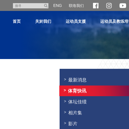
跳
ENG
联络我们
搜
至
寻
主
首页
关於我们
运动员支援
运动员及教练培
内
容
主
内
容
最新消息
开
始
体育快讯
体坛佳绩
相片集
影片