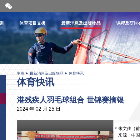
开
合
微
信
训
体育项目支援
最新消息及出版物品
课程及研讨
二
维
码
主页
最新消息及出版物品
体育快讯
体育快讯
港残疾人羽毛球组合 世锦赛摘银
2024 年 02 月 25 日
朱文佳（前
来源：中国