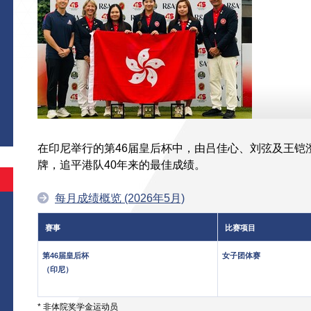
在印尼举行的第46届皇后杯中，由吕佳心、刘弦及王铠
牌，追平港队40年来的最佳成绩。
每月成绩概览 (2026年5月)
赛事
比赛项目
第46届皇后杯
女子团体赛
（印尼）
* 非体院奖学金运动员