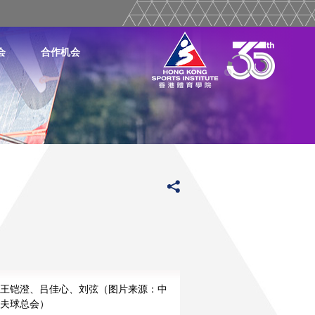
会
合作机会
王铠澄、吕佳心、刘弦（图片来源：中
尔夫球总会）