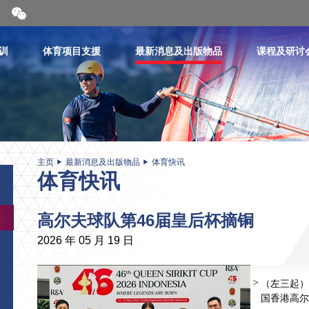
开
合
微
信
训
体育项目支援
最新消息及出版物品
课程及研讨
二
维
码
主页
最新消息及出版物品
体育快讯
体育快讯
高尔夫球队第46届皇后杯摘铜
2026 年 05 月 19 日
（左三起）
国香港高