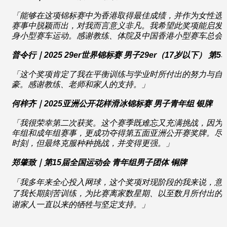
「能够
在这项锦标赛中为香港取得最佳成绩，并作为女性选
赛事中脱颖而出，对我而言意义非凡。我希望此奖项能启发
身小型赛车运动。感谢教练、体院及中国香港小型赛车总会
普令行
｜
2025 29er
世界锦标赛
男子
29er
（
17
岁以下）
第5
「这个奖项肯定了我在平衡训练与学业时所付出的努力与自
豪。感谢教练、老师和家人的支持。」
何梓齐｜
2025
亚洲公开花样滑冰锦标赛
男子青年组 银牌
「
我很荣幸第二次获奖。这个赛季既难忘又充满挑战，因为
年组和成年组赛事，更成功夺得第五面亚洲公开赛奖牌。尽
时刻，但最终克服种种挑战，并变得更强。」
郑肇致｜第
15
届全国运动会
青年组男子团体
铜牌
「我多年来全心投入网球，这个奖项对现阶段的我来说，意
了我长期刻苦训练，为比赛离家数星期、以至数月所付出的
谢家人一直以来的牺牲与坚定支持。」