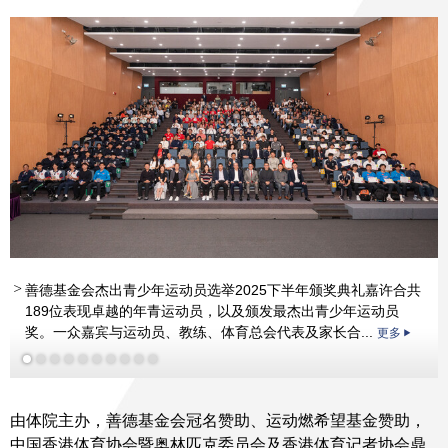
善德基金会杰出青少年运动员选举2025下半年颁奖典礼嘉许合共
189位表现卓越的年青运动员，以及颁发最杰出青少年运动员
奖。一众嘉宾与运动员、教练、体育总会代表及家长合...
更多
洪泳朗
刘肖仪
萧何元凤女士
萧何元凤女士
萧何元凤女士
MH
MH
MH
莫君逸先生
莫君逸先生
蔡玉坤先生
蔡玉坤先生
莫君逸先
邓凯琳
MH
MH
生
钟依伶
蔡玉坤先生
更多
更多
更多
更
MH
多
由体院主办，善德基金会冠名赞助、运动燃希望基金赞助，
中国香港体育协会暨奥林匹克委员会及香港体育记者协会鼎