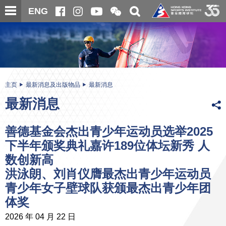
跳
开
开
ENG
至
合
关
微
主
主
搜
信
内
内
寻
二
容
容
维
码
开
始
主页
最新消息及出版物品
最新消息
最新消息
善德基金会杰出青少年运动员选举2025
下半年颁奖典礼嘉许189位体坛新秀 人
数创新高
洪泳朗、刘肖仪膺最杰出青少年运动员
青少年女子壁球队获颁最杰出青少年团
体奖
2026 年 04 月 22 日