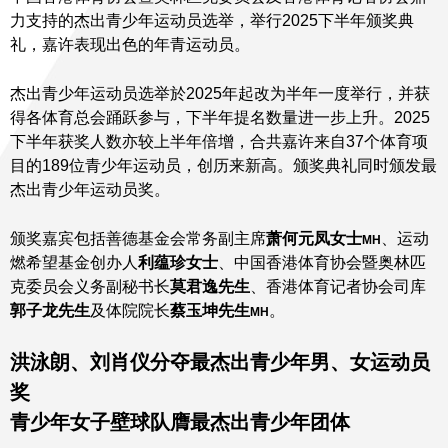
力支持的杰出青少年运动员选举，举行2025下半年颁奖典
礼，嘉许表现出色的年青运动员。
杰出青少年运动员选举於2025年起改为半年一度举行，并获
得各体育总会踊跃参与，下半年提名数量进一步上升。2025
下半年获奖人数亦较上半年倍增，合共嘉许来自37个体育项
目的189位青少年运动员，创历来新高。颁奖典礼同时颁发最
杰出青少年运动员奖。
颁奖嘉宾包括善德基金会常务副主席
萧何元凤女士
、运动
MH
燃希望基金创办人
利蕴珍女士
、中国香港体育协会暨奥林匹
克委员会义务副秘书长
莫君逸先生
、香港体育记者协会司库
郭子龙先生
及体院院长
蔡玉坤先生
。
MH
洪泳朗、刘肖仪分夺
最杰出青少年男、女运动员
奖
青少年女子壁球队膺最杰出青少年团体