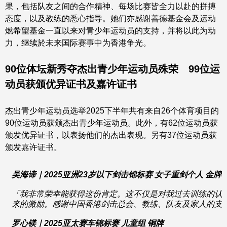
果，包括队友之间的合作精神、每场比赛皆全力以赴的拼搏
态度，以及教练的悉心指导。她们亦感谢善德基金会及运动
燃希望基金一直以来对青少年运动员的支持，并将以此为动
力，继续於未来国际赛事中为香港争光。
90
位体坛新秀夺杰出青少年运动员殊荣
99
位运
动员获颁优异证书及嘉许证书
杰出青少年运动员选举2025下半年共有来自26个体育项目的
90位运动员获颁杰出青少年运动员。此外，有62位运动员获
颁发优异证书，以表扬他们的杰出表现。另有37位运动员获
颁发嘉许证书。
吴海谛
｜
2025
亚洲
23
岁以下剑击锦标赛
女子重剑个人
金牌
「
我
非常荣幸能获得这份肯定。这不仅是对我过去训练的认
来的激励。感谢中国香港剑击总会、教练、队友及家人的支
罗心镁
｜
2025
亚太赛车锦标赛
儿童组
铜牌