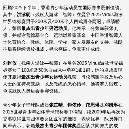
回顾2025下半年，香港青少年运动员在国际赛事屡创佳绩。
其中，
洪泳朗
（残疾人游泳—智障）在曼谷2025 Virtus游泳
世界锦标赛男子200米及400米个人四式勇夺两冠，成绩骄
人，荣膺
最杰出青少年男运动员
。他表示十分荣幸获颁奖
项，并感谢善德基金会、运动燃希望基金、中国香港智障人
士体育协会、教练、体院、学校、家人及朋友的支持。泳朗
往后将继续勇於挑战，寻求突破，争取更佳成绩。
刘肖仪
（残疾人游泳—智障）在曼谷2025 Virtus游泳世界锦
标赛女子100米及50米自由泳中勇夺1银1铜，她的卓越表现
使其赢得
最杰出青少年女运动员
殊荣。肖仪感谢学校及热心
人士的支持与鼓励，以及教练的悉心指导。她将努力锻炼，
争取残疾人奥运会参赛资格。
青少年女子壁球队成员
张芷晴
、
钟依伶
、
邝恩琳
及
邓凯琳
在
2025世界青少年团体壁球锦标赛中摘银，继2009年后再次为
香港取得世青团体赛女团亚军的佳绩，表现优异，队员异口
同声表示，获颁
最杰出青少年团体奖
是团队共同努力的成