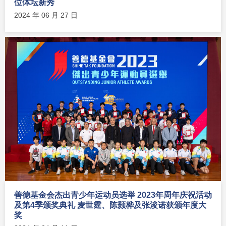
位体坛新秀
2024 年 06 月 27 日
善德基金会杰出青少年运动员选举 2023年周年庆祝活动
及第4季颁奖典礼 麦世霆、陈颢桦及张浚诺获颁年度大
奖