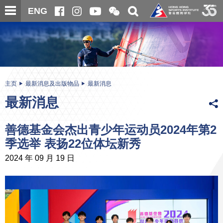
跳
开
开
ENG
至
合
关
微
主
主
搜
信
内
内
寻
二
容
容
维
码
开
始
主页
最新消息及出版物品
最新消息
最新消息
善德基金会杰出青少年运动员2024年第2
季选举 表扬22位体坛新秀
2024 年 09 月 19 日