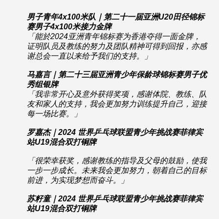
男子青年4x100米队｜第二十一届亚洲U20田径锦标
赛男子4x100米接力金牌
「
能於2024亚洲青年锦标赛为香港夺得一面金牌，
证明队员及教练的努力及团队精神可得到回报，亦感
谢总会一直以来给予我们的支持。」
马嘉言｜第二十三届亚洲青少年保龄球锦标赛男子优
秀组银牌
「
我非常开心及意外获得奖项，感谢体院、教练、队
友和家人的支持，我会更加努力训练提升自己，迎接
每一场比赛。」
罗嘉杰｜2024 世界乒乓球联盟青少年挑战赛菲律宾
站U19混合双打铜牌
「
很荣幸获奖，感谢教练的指导及父母的鼓励，使我
一步一步成长。未来我会更加努力，朝着自己的目标
前进，为实现梦想而奋斗。」
苏籽童｜2024 世界乒乓球联盟青少年挑战赛菲律宾
站U19混合双打铜牌