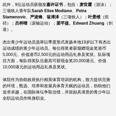
此外，9位运动员获颁发
嘉许证书
，包括：
麦世霆
（游泳）；
三项铁人青年队
Sarah Elise Modiano
、
Petra
Stamenovic
、
严浚锋
、
翁溥泽
（三项铁人）；
叶景维
（田
径）；
吕梓晴
（滚轴运动）；
梁芊提、
Edward Zhuang
（剑
道）。
杰出青少年运动员选举以季度形式表扬本地19岁以下有杰出
运动成绩的青少年运动员。每位得奖者获颁赠现金奖港币
5,000元、价值港币2,500元的运动用品礼券及奖状。队际项
目方面，每队得奖队伍最高可获现金奖20,000港元、价值
10,000港元的运动用品礼券及奖状。
体院作为协助政府执行精英体育培训的机构，致力提供完善
的环境，甄选、培养和发展具体育天赋的运动员，协助他们
追求卓越，在国际体坛争取佳绩，并鼓励具潜质的青少年以
全职运动员作终身职业。