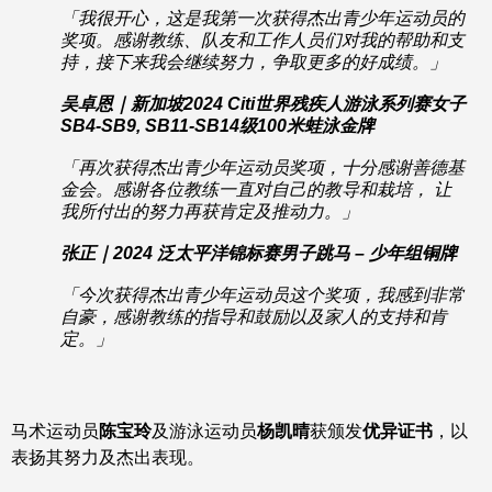
「
我很开心，这是我第一次获得杰出青少年运动员的
奖项。感谢教练、队友和工作人员们对我的帮助和支
持，接下来我会继续努力，争取更多的好成绩。」
吴卓恩｜新加坡2024 Citi世界残疾人游泳系列赛女子
SB4-SB9, SB11-SB14级100米蛙泳金牌
「
再次获得杰出青少年运动员奖项，十分感谢善德基
金会。感谢各位教练一直对自己的教导和栽培， 让
我所付出的努力再获肯定及推动力。」
张正｜2024 泛太平洋锦标赛男子跳马 – 少年组铜牌
「
今次获得杰出青少年运动员这个奖项，我感到非常
自豪，感谢教练的指导和鼓励以及家人的支持和肯
定。」
马术运动员
陈宝玲
及游泳运动员
杨凯晴
获颁发
优异证书
，以
表扬其努力及杰出表现。