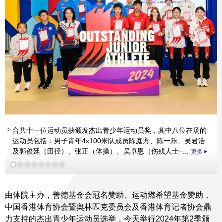
更多
更多
更多
合共十一位运动员获颁发杰出青少年运动员奖，其中八位在场的
更多
运动员包括：男子青年4x100米队成员陈庭方、陈一乐、吴君浩
及郭俊廷（田径）、张正（体操）、吴卓恩（伤残人士–...
更多
由体院主办，善德基金会冠名赞助、运动燃希望基金赞助，
中国香港体育协会暨奥林匹克委员会及香港体育记者协会鼎
力支持的杰出青少年运动员选举，今天举行2024年第2季颁