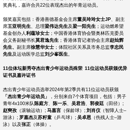
奖典礼，嘉许合共22位表现杰出的年青运动员。
颁奖嘉宾包括：香港善德基金会主席
董吴玲玲女士
JP
、副主
席
王亚明先生
、总理
梁伟达先生
及
梁一阳先生
；运动燃希望
基金创办人
利蕴珍女士
；中国香港体育协会暨奥林匹克委员
会义务副秘书长
莫君逸先生
；香港体育记者协会主席
赵灿辉
先生、
副主席
徐慧华女士
；体院社区关系及市务总监
李忠民
先生
及运动医学总监
刘少峯医生
。
11
位体坛新秀夺杰出青少年运动员殊荣
11
位运动员获颁优异
证书及嘉许证书
杰出青少年运动员选举2024年第2季共有11位运动员获颁
「杰出青少年运动员」
，分别来自7个体育项目，包括：男子
青年4x100米队
陈庭方
、
陈一乐
、
吴君浩
、
郭俊廷
（田径）;
赵奭孜
（滚轴运动）;
马嘉言
（保龄球）;
刘肖仪
（智障人士–
游泳）;
罗嘉杰
及
苏籽童
（乒乓球）;
吴卓恩
（伤残人士–游
泳）以及
张正
（体操）。