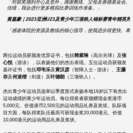
「对获奖感到开心及意外，感谢教练、父母及善德基金会。
佳绩，我会进行更多模拟比赛训练作准备。」
黄嘉豪｜
2023
亚洲
U23
及青少年三项铁人锦标赛青年精英男
「感谢体院的资源及教练的细心指导，使我进步得更快。希
两位运动员获颁发优异证书，包括
韩紫琳
（高尔夫球）及
张
心悦
（游泳），以表扬他们的杰出表现。五位运动员获颁发
嘉许证书，包括
邓韦乐
及
黄汉彦
（智障人士 - 游泳）、
王灏
存
及
何浚楷
（剑道）及
叶德朗
（三项铁人）。
杰出青少年运动员选举以季度形式表扬本地19岁以下有杰出
运动成绩的青少年运动员。每位得奖者获颁赠现金奖港币
5,000元、价值港币2,500元的运动用品礼券及奖状。队际项
目方面，每队得奖队伍最高可获现金奖20,000港元、价值
10,000港元的运动用品礼券及奖状。