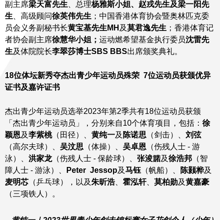
副主席
梁天富先生
、总理
杨雅斯小姐、赵戎先生及梁一阳先
生
、高级顾问
徐英伟先生
；中国香港体育协会暨奥林匹克委
员会义务副秘书长
黄宝基先生
MH
及
莫君逸先生
；香港体育记
者协会副主席
徐慧华小姐；
运动燃希望基金执行委员
沈雷先
生
及体院院长
李翠莎博士
SBS BBS
出席颁奖典礼。
18
位体坛新秀夺杰出青少年运动员殊荣
7
位运动员获颁优异
证书及嘉许证书
杰出青少年运动员选举2023年第2季共有18位运动员获颁
「杰出青少年运动员」，分别来自10个体育项目，包括：
徐
颖恩
及
李紫桃
（田径）、
黄纯一
及
陈诺思
（剑击）、
刘弦
（高尔夫球）、
吴汶思
（体操）、
吴卓恩
（伤残人士 - 游
泳）、
洪家龙
（伤残人士 - 保龄球）、
张浚諾
及
徐浩邦
（智
障人士 - 游泳）、
Peter Jessop
及
马钰
（帆船）、
陈颢桦
及
麦明芯
（乒乓球），以及
朱昕浩
、
霍泓轩
、
莫柏勋
及
黄嘉豪
（三项铁人）。