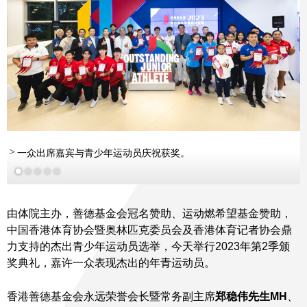
一众出席嘉宾与青少年运动员庆祝获奖。
更多
更多
更多
由体院主办，善德基金会冠名赞助、运动燃希望基金赞助，
中国香港体育协会暨奥林匹克委员会及香港体育记者协会鼎
力支持的杰出青少年运动员选举，今天举行2023年第2季颁
奖典礼，嘉许一众表现杰出的年青运动员。
香港善德基金会永远荣誉会长暨常务副主席
郑稳伟先生
MH
、