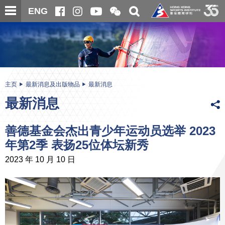
跳
开
开
ENG
至
合
关
微
主
主
搜
信
内
内
寻
二
容
容
维
码
开
始
主页
最新消息及出版物品
最新消息
最新消息
善德基金会杰出青少年运动员选举 2023
年第2季 表扬25位体坛新秀
2023 年 10 月 10 日