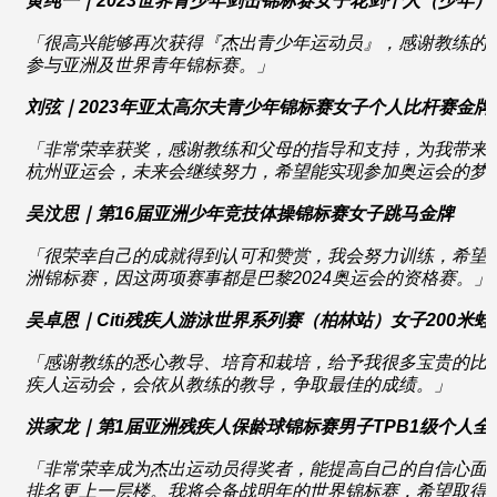
黄纯一｜
2023
世界青少年剑击锦标赛女子花剑个人（少年）
「很高兴能够再次获得『杰出青少年运动员』，感谢教练的
参与亚洲及世界青年锦标赛。」
刘弦｜
2023
年亚太高尔夫青少年锦标赛女子个人比杆赛金牌
「非常荣幸获奖，感谢教练和父母的指导和支持，为我带来
杭州亚运会，未来会继续努力，希望能实现参加奥运会的梦
吴
汶
思｜第16
届亚洲少年竞技体操锦标赛女子跳马金牌
「很荣幸自己的成就得到认可和赞赏，我会努力训练，希望
洲锦标赛，因这两项赛事都是巴黎
2024
奥运会的资格赛。」
吴卓恩｜
Citi
残疾人游泳世界系列赛（柏林站）女子
200
米蛙
「感谢教练的悉心教导、培育和栽培，给予我很多宝贵的比
疾人运动会，会依从教练的教导，争取最佳的成绩。」
洪家龙｜第
1
届亚洲残疾人保龄球锦标赛男子
TPB1
级个人全
「非常荣幸成为杰出运动员得奖者，能提高自己的自信心面
排名更上一层楼。我将会备战明年的世界锦标赛，希望取得