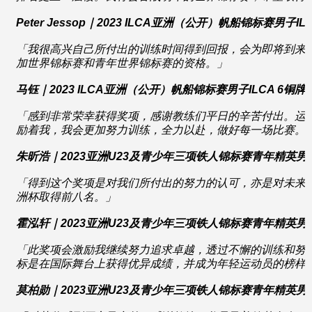
Peter Jessop
｜
2023 ILCA
亚洲（公开）帆船锦标赛男子
IL
「我很高兴自己所付出的训练时间得到回报，会为即将到来
加世界锦标赛和青年世界锦标赛的资格。」
马钰｜
2023 ILCA
亚洲（公开）帆船锦标赛男子
ILCA 6
铜牌
「感到非常荣幸获得奖项，感谢教练们平日的辛苦付出。运
励着我，我会更加努力训练，全力以赴，做好每一场比赛。
朱昕浩｜
2023
亚洲
U23
及青少年三项铁人锦标赛青年精英男
「得到这个奖项是对我们所付出的努力的认可，亦是对未来
洲杯取得前八名。」
霍泓轩｜
2023
亚洲
U23
及青少年三项铁人锦标赛青年精英男
「此奖项会激励我继续努力追求卓越，透过不懈的训练和努
标是在国际舞台上获得优异成绩，并成为年轻运动员的榜样
莫柏勋｜
2023
亚洲
U23
及青少年三项铁人锦标赛青年精英男