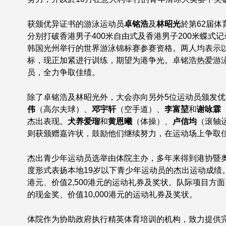
获颁优异证书的游泳运动员
卓铭浩
及
林昭光
於第62届体
分别打破香港男子400米自由式及香港男子200米蝶式记
韩国光州举行的世界游泳锦标赛参赛资格。两人均表示
标，现正加紧进行训练，期望为港争光。卓铭浩热爱游
员，全力争取佳绩。
除了卓铭浩及林昭光外，大会亦向另外5位运动员颁发
伟
（高尔夫球）、
邓宇轩
（空手道）、
李富堃
和
谢咏霖
杰出表现。
犬养爱瑠
和
黄恩曦
（体操）、
卢信均
（滚轴
则获颁赠嘉许状，鼓励他们继续努力，在运动场上争取
杰出青少年运动员选举由体院主办，多年来得到港协暨
度形式表扬本地19岁以下青少年运动员的杰出运动成绩。
港元、价值2,500港元的运动礼券及奖状。队际项目方面
的现金奖、价值10,000港元的运动礼券及奖状。
体院作为协助政府执行精英体育培训的机构，致力提供