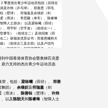
 2 季度杰出青少年运动员包括（后排左
涛及许炜（乒乓球）、郑善恩（羽毛
钰（壁球）、符珈嘉及佘缮妡（剑
柔（滑冰）、李思颖（单车）、陈睿琳
智障人士游泳） 以及梁咏曦（田径）
更多
）。邓宇轩（空手道）（前排左一）、
型赛车） （前排左二）及张绍衡（田
右二）获颁发优异证书；而黄恩曦和犬
操）（前排左三及左四）以及卢信均
）（前排右三）则获颁赠嘉许...
更多
得到中国香港体育协会暨奥林匹克委
）鼎力支持的杰出青少年运动员选
殊荣，包括：
梁咏曦
（田径）、
郑善
育舞蹈）、
佘缮妡
及
符珈嘉
（剑
柔
（滑冰）、
陈善钰
（壁球）、
许炜
）、以及
陈朗天
和
陈睿琳
（智障人士