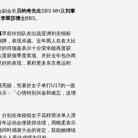
会副会长
贝钧奇先生
SBS MH及
刘掌
长
李翠莎博士
BBS。
嘉
早前伙拍队友出战亚洲剑击锦标
铜牌，表现卓越。近年两人在各大比
荣的符珈嘉表示十分荣幸能再度获
六度获颁季度奖项、并於去年包办两
更好的表现，累积更多东京奥运积
亮丽，凭著於女子单打U17的一面
表示：「心情特别兴奋和难忘，这增
，分别在体校组女子花样滑冰单人滑
青年运动会便获得佳绩，周晓柔表示
她同时感谢大会的肯定，鼓励她继续
破个人最佳成绩为目标。