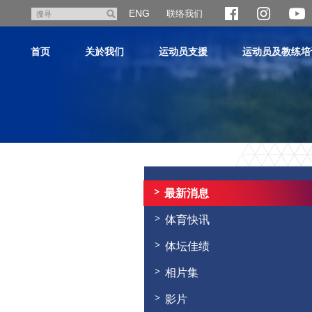
跳
ENG
联络我们
搜
至
寻
主
首页
关於我们
运动员支援
运动员及教练培
内
容
主
内
容
最新消息
开
始
体育快讯
体坛佳绩
相片集
影片