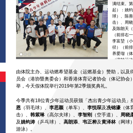
满结束。第
起）：姚钧
球）、陈善
击）、周晓
及陈朗天（
（前排右一
李富堃（小
径）（前排
养爱瑠（体
（滚轴运动
由体院主办、运动燃希望基金（运燃基金）赞助，以及
员会（港协暨奥委会）和香港体育记者协会（体记协会
举，今天假体院举行2019年第2季颁奖典礼。
今季共有18位青少年运动员获颁「杰出青少年运动员」
恩
（羽毛球）、
李思颖
（单车）、
李悦琛
及
冼锦濠
（体
击）、
韩紫琳
（高尔夫球）、
李智刚
（空手道）、
周晓
及
姚钧涛
（乒乓球）、
高朗添
、
韦正桦
及
黄泽林
（网球
游泳）。