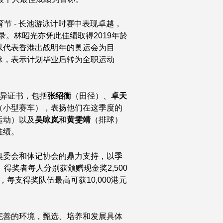
育节 - 长池游泳计时赛中表现卓越，
录。林昭光亦凭此佳绩取得2019年於
以代表香港出战明年的奥运会为目
泳，表示计划毕业后转为全职运动
优异证书，包括
张绍衡
（田径）、
卓天
（小型赛车），表扬他们在这季度的
运动）以及
吴
咏
岚
和
黄雯靖
（排球）
佳绩。
奥委会和体记协会的鼎力支持，以季
得奖者每人分别获颁赠现金奖2,500
，每支得奖队伍最高可获10,000港元
完善的环境，甄选、培养和发展具体