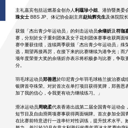
主礼嘉宾包括运燃基金创办人
利蕴珍小姐
、港协暨奥委
珠女士
BBS JP、体记协会副主席
赵灿辉先生
及体院院
获颁「杰出青少年运动员」的剑击运动员
佘缮妡
及
符珈
赛，分别於女子重剑团体及女子花剑团体赛事收获两面
赛中屡获佳绩，连续两季获颁「杰出青少年运动员」殊
选，期望再接再厉，在接下来的比赛继续为港争光；而
项年度荣誉大奖的佘缮妡亦表示将积极参与比赛，争取
分。
羽毛球运动员
郑善恩
於印尼青少年羽毛球格兰披治赛成绩
银牌首夺殊荣。对於首次在单打项目获得奖牌，郑善恩
加了我的信心，令我更有动力继续练习。」
滑冰运动员
周晓柔
代表香港出战第二届全国青年运动会
短节目及自由滑两项赛事获得两面铜牌。首次参加全国
在比赛前特意进行一连串针对性训练，提升技术水平。
努力，并以於10月在意大利举行的青年滑冰大奖赛中突