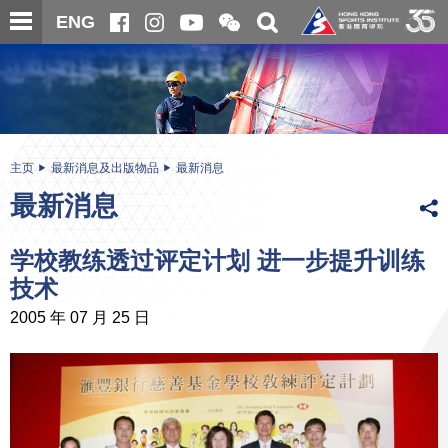
跳
开
开
ENG
至
合
关
微
主
主
搜
信
内
内
寻
二
容
容
维
码
开
始
主页
最新消息及出版物品
最新消息
最新消息
学校教练透过评定计划 进一步提升训练
技术
2005 年 07 月 25 日