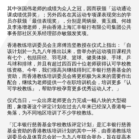
其中张国伟老师的成绩为众人之冠，因而获颁「运动通论
课成绩优异奖」；另外四名在其运动专项课表现突出的学
员亦获颁「最佳表现奖」，分别是周炳燊、黄玉娥、何雄
及李洛增老师，并由香港上海汇丰银行有限公司集团公共
事务部社区关系经理邵亦敏颁发奖项。
香港教练培训委员会主席傅浩坚教授在仪式上指出：「自
该计划於一九九八年推出以来，曾举办的运动项目课程共
有七个，包括田径、羽毛球、篮球、健美体操、手球、乒
乓球和排球，并且有超过四百四十位老师获得认可学校教
练资格。今年，我们很高兴继续得到汇丰银行慈善基金的
资助，而香港教练培训委员会将更积极为未来的需要作出
配合，继续为老师提供一个在职培训机会，培训更多『认
可学校教练』，帮助学校孕育更多优秀运动人才。」
仪式当日，一众出席老师更合力完成一幅八块的大型砌
图，象徵著这个评定计划在过去八年来已经深入香港每一
角落，为不同地区培训了不少学校教练。
「汇丰银行慈善基金学校教练评定计划」是汇丰银行慈善
基金资助的香港教练培训计划的其中一环，由香港教练培
训委员会及体育总会於一九九八年联合举办，旨在提高本