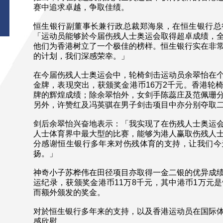
赛中追求卓越，争取佳绩。
恒生银行副董事长兼行政总裁郑海泉，在恒生银行总
「运动员能够於今届伤残人士奥运会取得超卓成绩，
他们为香港树立了一个极佳的榜样。恒生银行实在非
的计划，我们深感荣幸。」
在今届伤残人士奥运会中，轮椅剑击运动员余翠怡在
金牌，表现突出，获颁奖金港币16万2千元。香港轮
牌的辉煌成绩；除余翠怡外，女剑手陈蕊庄及范佩珊
另外，许赞红及冯英骐在男子剑击项目中亦分别夺取
剑后余翠怡兴奋地表示：「我实现了在伤残人士奥运
人士体育界中最大型的比赛，能够为港人赢取伤残人
分感谢恒生银行多年来对伤残体育的支持，让我们今
扬。」
神奇小子苏桦伟在田径项目亦取得一金二银的优异成
运纪录，获颁奖金港币11万8千元，其中港币1万元
而额外颁发的奖金。
对於恒生银行多年来的支持，以及香港运动员在国际
感欣慰。