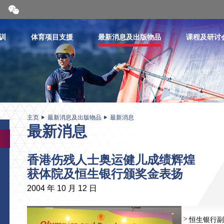
开
合
微
信
训
体育项目支援
最新消息及出版物品
课程及研讨
二
维
码
主页
最新消息及出版物品
最新消息
最新消息
香港伤残人士奥运健儿成绩辉煌
获体院及恒生银行颁奖金表扬
2004 年 10 月 12 日
恒生银行副