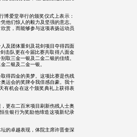
行博爱堂举行的颁奖仪式上表示：
全凭他们惊人的毅力及坚强的意志。
常欣赏，而能够参与这项表扬运动员
个人及团体重剑及花剑项目夺得四面
椅剑击队更在今届比赛共取得八面金
分别取三金一银及二金二银的佳绩。
二金二银及二金一银。
会取得四金的美梦。这项比赛是伤残
士奥运会的奖牌令我倍感自豪。我十
天有机会在这个颁奖典礼上获得表
绩，更在二百米项目刷新伤残人士奥
是恒生银行为奖励他缔造这项新纪录
体坛的卓越表现，体院主席许晋奎深