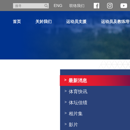
跳
ENG
联络我们
搜
至
寻
主
首页
关於我们
运动员支援
运动员及教练培
内
容
主
内
容
最新消息
开
始
体育快讯
体坛佳绩
相片集
影片