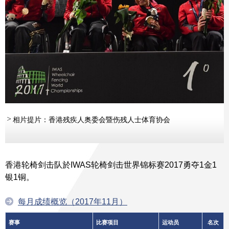
相片提片：香港残疾人奥委会暨伤残人士体育协会
香港轮椅剑击队於IWAS轮椅剑击世界锦标赛2017勇夺1金1
银1铜。
每月成绩概览（2017年11月）
赛事
比赛项目
运动员
名次