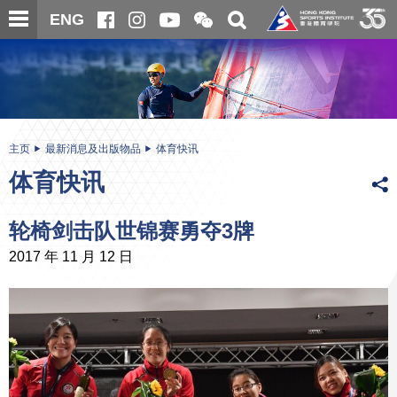
跳
开
开
ENG
至
合
关
微
主
主
搜
信
内
内
寻
二
容
容
维
码
开
始
主页
最新消息及出版物品
体育快讯
体育快讯
轮椅剑击队世锦赛勇夺3牌
2017 年 11 月 12 日