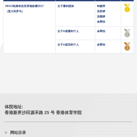
IWAS轮椅剑击世界锦标赛2017
女子重剑团体
钟婉萍
（意大利罗马）
吴舒婷
汤雅婷
余翠怡
女子A级重剑个人
余翠怡
女子A级花剑个人
余翠怡
体院地址:
香港新界沙田源禾路 25 号 香港体育学院
网站目录