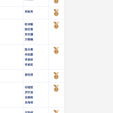
郑铁男
欧倬懿
陈玟熹
郑东灏
方晓楠
陈乐熹
何柏霖
李俊林
李俊延
曾悦澄
邱瑞莹
罗阡滺
吴琬琳
吴海谛
庄韵谚