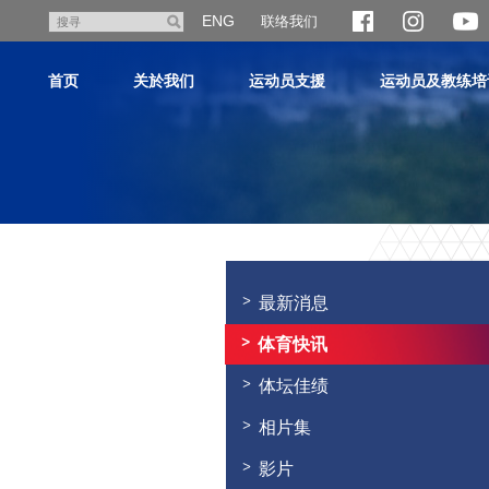
跳
ENG
联络我们
搜
至
寻
主
首页
关於我们
运动员支援
运动员及教练培
内
容
主
内
容
最新消息
开
始
体育快讯
体坛佳绩
相片集
影片