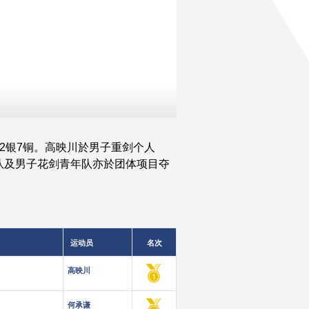
2银7铜。高映川於男子重剑个人
队及男子花剑青年队亦於团体项目夺
运动员
名次
高映川
何承谦