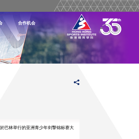
会
合作机会
於巴林举行的亚洲青少年剑撃锦标赛大