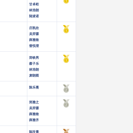
甘卓桁
林浩朗
陆浚诺
庄凯欣
吴羿霖
薛雅致
曾悦澄
郑铁男
蔡子乐
林浩朗
麦朗图
陈乐熹
郑雅之
吴羿霖
薛雅致
薛雅齐
陈玟熹