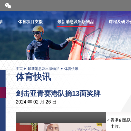
开
合
微
信
训
体育项目支援
最新消息及出版物品
课程及研讨
二
维
码
主页
最新消息及出版物品
体育快讯
体育快讯
剑击亚青赛港队摘13面奖牌
2024 年 02 月 26 日
香港剑撃队
丰收。