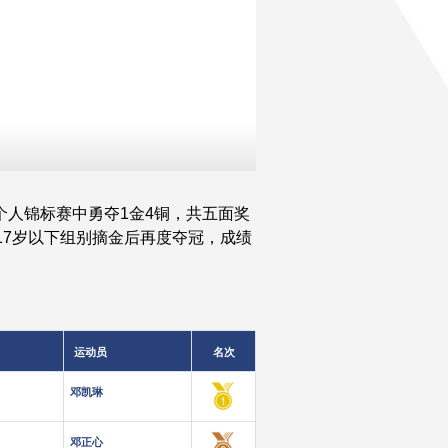
个人锦标赛中勇夺1金4铜，共五面奖
17岁以下组别摘金后再度夺冠，成绩
运动员
名次
邓凯琳
邓正心