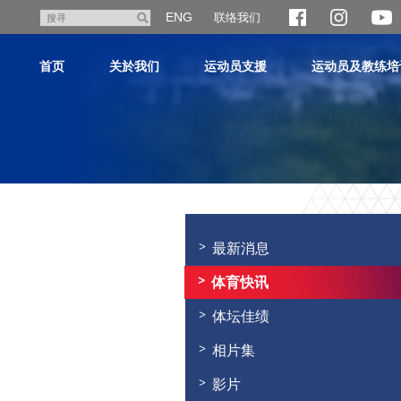
跳
ENG
联络我们
搜
至
寻
主
首页
关於我们
运动员支援
运动员及教练培
内
容
主
内
容
最新消息
开
始
体育快讯
体坛佳绩
相片集
影片