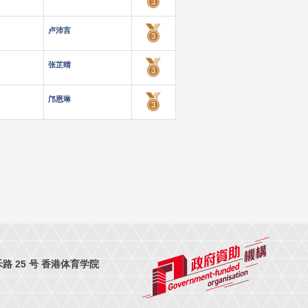
卢沛言
张芷晴
邝恩琳
 25 号 香港体育学院