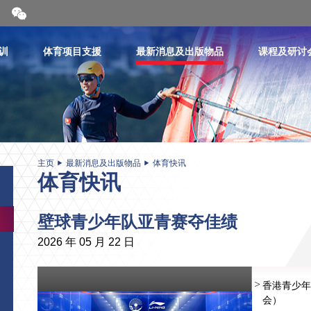
开
合
微
信
训
体育项目支援
最新消息及出版物品
课程及研讨
二
维
码
主页
最新消息及出版物品
体育快讯
体育快讯
壁球青少年队亚青赛夺佳绩
2026 年 05 月 22 日
香港青少年
会）