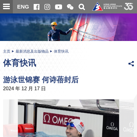
跳
开
开
ENG
至
合
关
微
主
主
搜
信
内
内
寻
二
容
容
维
码
开
始
主页
最新消息及出版物品
体育快讯
体育快讯
游泳世锦赛 何诗蓓封后
2024 年 12 月 17 日