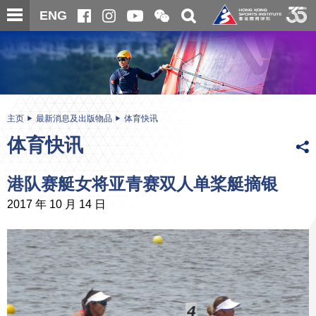
跳
开
开
ENG
至
合
关
微
主
主
搜
信
内
内
寻
二
容
容
维
码
开
始
主页
最新消息及出版物品
体育快讯
体育快讯
港队赛艇女将亚青赛双人单桨艇摘银
2017 年 10 月 14 日