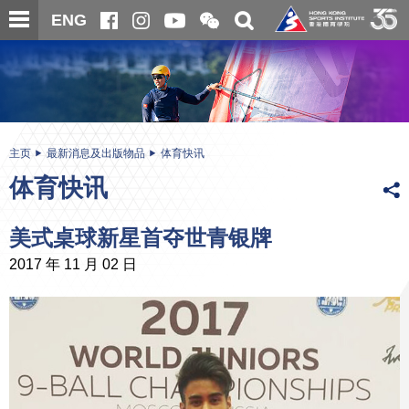
跳
开
开
ENG
至
合
关
微
主
主
搜
信
内
内
寻
二
容
容
维
码
开
始
主页
最新消息及出版物品
体育快讯
体育快讯
美式桌球新星首夺世青银牌
2017 年 11 月 02 日