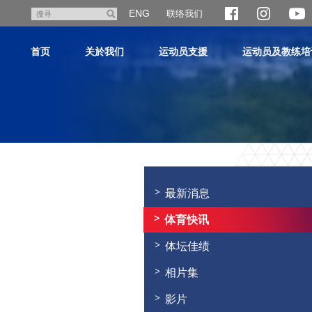
跳
ENG
联络我们
搜
至
寻
主
首页
关於我们
运动员支援
运动员及教练培
内
容
主
内
容
最新消息
开
始
体育快讯
体坛佳绩
相片集
影片