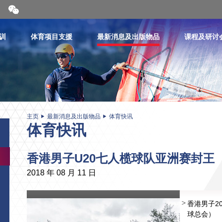
开
合
微
信
训
体育项目支援
最新消息及出版物品
课程及研讨
二
维
码
主页
最新消息及出版物品
体育快讯
体育快讯
香港男子U20七人榄球队亚洲赛封王
2018 年 08 月 11 日
香港男子2
球总会）