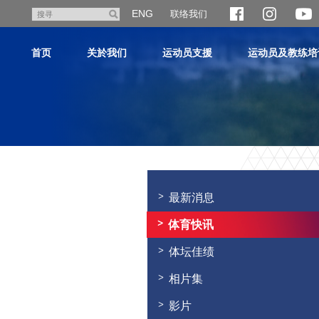
跳
ENG
联络我们
搜
至
寻
主
首页
关於我们
运动员支援
运动员及教练培
内
容
主
内
容
最新消息
开
始
体育快讯
体坛佳绩
相片集
影片