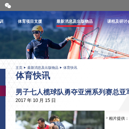
开
合
微
信
训
体育项目支援
最新消息及出版物品
课程及研讨
二
维
码
主页
最新消息及出版物品
体育快讯
体育快讯
男子七人榄球队勇夺亚洲系列赛总亚
2017 年 10 月 15 日
相片提供：
相片：香港